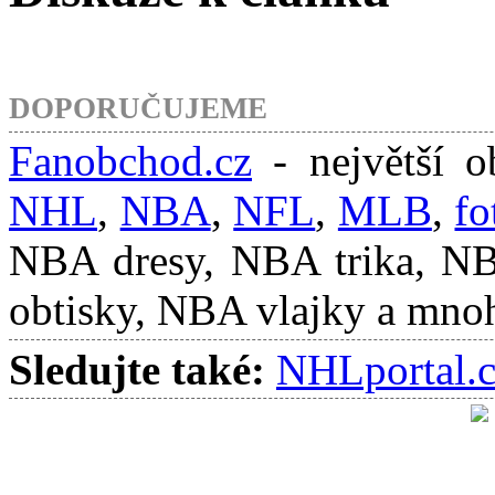
DOPORUČUJEME
Fanobchod.cz
- největší o
NHL
,
NBA
,
NFL
,
MLB
,
fo
NBA dresy, NBA trika, N
obtisky, NBA vlajky a mnoh
Sledujte také:
NHLportal.c