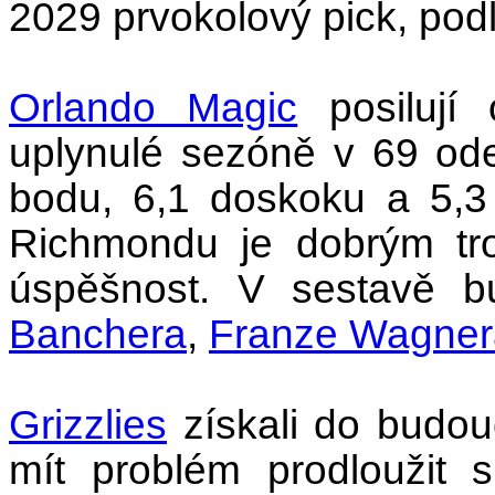
2029 prvokolový pick, podl
Orlando Magic
posilují
uplynulé sezóně v 69 od
bodu, 6,1 doskoku a 5,3
Richmondu je dobrým tr
úspěšnost. V sestavě 
Banchera
,
Franze Wagner
Grizzlies
získali do budouc
mít problém prodloužit