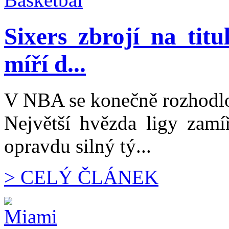
Sixers zbrojí na ti
míří d...
V NBA se konečně rozhodlo
Největší hvězda ligy zamíř
opravdu silný tý...
> CELÝ ČLÁNEK