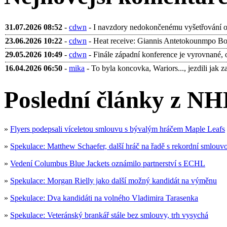
31.07.2026 08:52
-
cdwn
- I navzdory nedokončenému vyšetřování ohl
23.06.2026 10:22
-
cdwn
- Heat receive: Giannis Antetokounmpo Bobb
29.05.2026 10:49
-
cdwn
- Finále západní konference je vyrovnané, 
16.04.2026 06:50
-
mika
- To byla koncovka, Wariors..., jezdili jak za 
Poslední články z NH
»
Flyers podepsali víceletou smlouvu s bývalým hráčem Maple Leafs
»
Spekulace: Matthew Schaefer, další hráč na řadě s rekordní smlouv
»
Vedení Columbus Blue Jackets oznámilo partnerství s ECHL
»
Spekulace: Morgan Rielly jako další možný kandidát na výměnu
»
Spekulace: Dva kandidáti na volného Vladimira Tarasenka
»
Spekulace: Veteránský brankář stále bez smlouvy, trh vysychá