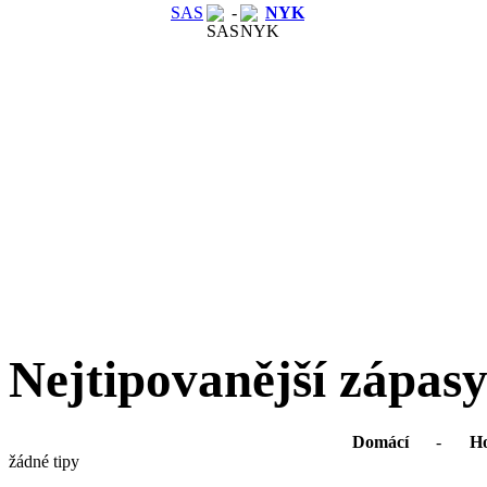
SAS
-
NYK
Nejtipovanější zápas
Domácí
-
Ho
žádné tipy