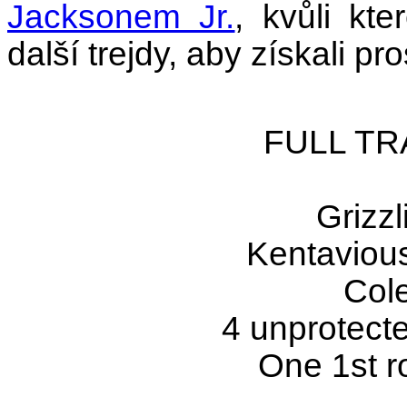
Jacksonem Jr.
, kvůli kt
další trejdy, aby získali p
FULL TR
Grizzl
Kentaviou
Col
4 unprotecte
One 1st r