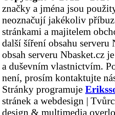
značky a jména jsou použity
neoznačují jakékoliv příbuz
stránkami a majitelem obch
další šíření obsahu serveru
obsah serveru Nbasket.cz j
a duševním vlastnictvím. P
není, prosím kontaktujte ná
Stránky programuje
Erikss
stránek a webdesign | Tvůr
design & multimedia overl