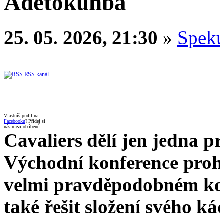
Adetokunba
25. 05. 2026, 21:30
»
Spek
RSS kanál
Vlastníš profil na
Facebooku
? Přidej si
nás mezi oblíbené.
Cavaliers dělí jen jedna p
Východní konference proh
velmi pravděpodobném kon
také řešit složení svého k