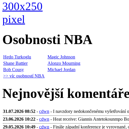
Osobnosti NBA
Hedo Turkoglu
Magic Johnson
Shane Battier
Alonzo Mourning
Bob Cousy
Michael Jordan
>> víc osobností NBA
Nejnovější komentář
31.07.2026 08:52
-
cdwn
- I navzdory nedokončenému vyšetřování ohl
23.06.2026 10:22
-
cdwn
- Heat receive: Giannis Antetokounmpo Bobb
29.05.2026 10:49
-
cdwn
- Finále západní konference je vyrovnané, 