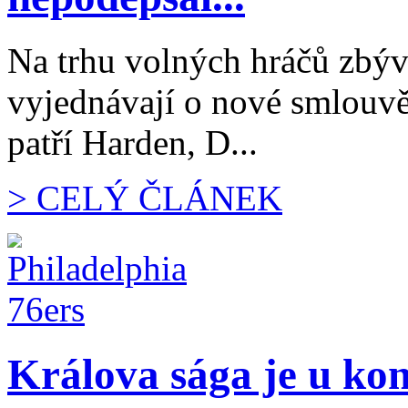
Na trhu volných hráčů zbývá 
vyjednávají o nové smlouvě
patří Harden, D...
> CELÝ ČLÁNEK
Králova sága je u ko