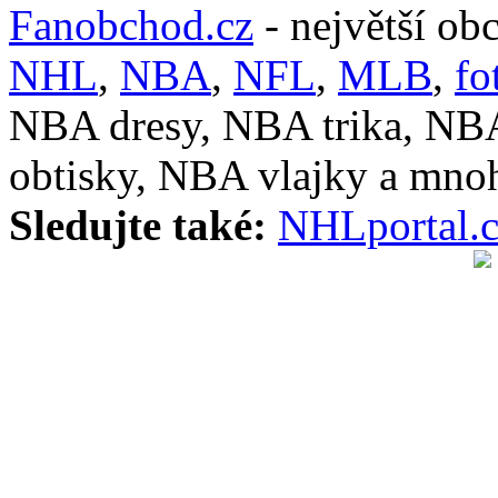
Fanobchod.cz
- největší ob
NHL
,
NBA
,
NFL
,
MLB
,
fo
NBA dresy, NBA trika, NB
obtisky, NBA vlajky a mnoh
Sledujte také:
NHLportal.c