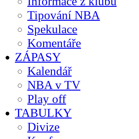
Informace z klubů
Tipování NBA
Spekulace
Komentáře
ZÁPASY
Kalendář
NBA v TV
Play off
TABULKY
Divize