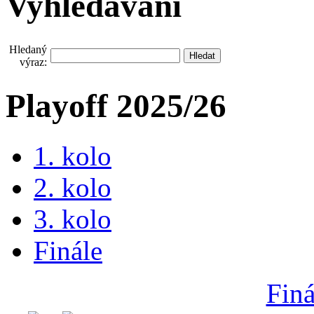
Vyhledávání
Hledaný
výraz:
Playoff 2025/26
1. kolo
2. kolo
3. kolo
Finále
Finá