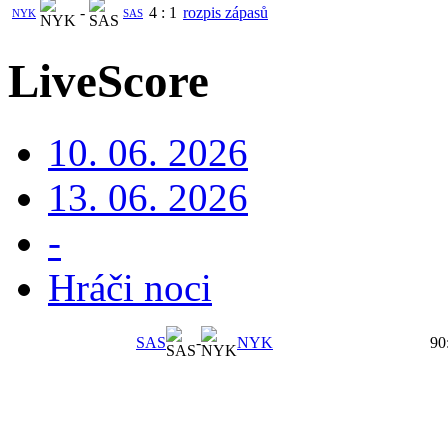
-
4
:
1
rozpis zápasů
NYK
SAS
LiveScore
10. 06. 2026
13. 06. 2026
-
Hráči noci
SAS
-
NYK
90