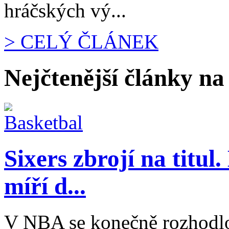
hráčských vý...
> CELÝ ČLÁNEK
Nejčtenější články na
Sixers zbrojí na titu
míří d...
V NBA se konečně rozhodlo