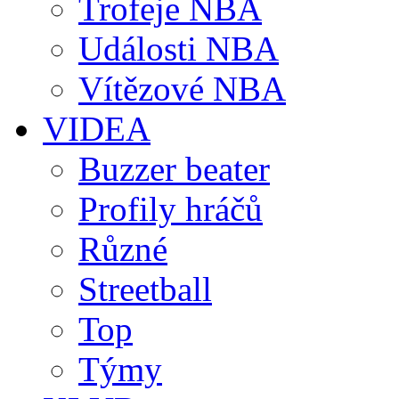
Trofeje NBA
Události NBA
Vítězové NBA
VIDEA
Buzzer beater
Profily hráčů
Různé
Streetball
Top
Týmy