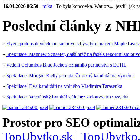
16.04.2026 06:50
-
mika
- To byla koncovka, Wariors..., jezdili jak za 
Poslední články z NH
»
Flyers podepsali víceletou smlouvu s bývalým hráčem Maple Leafs
»
Spekulace: Matthew Schaefer, další hráč na řadě s rekordní smlouv
»
Vedení Columbus Blue Jackets oznámilo partnerství s ECHL
»
Spekulace: Morgan Rielly jako další možný kandidát na výměnu
»
Spekulace: Dva kandidáti na volného Vladimira Tarasenka
»
Spekulace: Veteránský brankář stále bez smlouvy, trh vysychá
Prostor pro SEO optimaliz
TopUbytko.sk
|
TopUbytko.