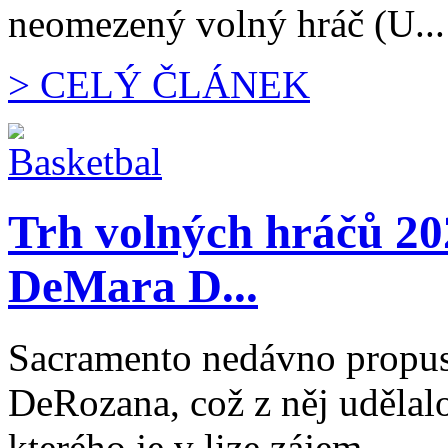
neomezený volný hráč (U...
> CELÝ ČLÁNEK
Trh volných hráčů 2
DeMara D...
Sacramento nedávno propus
DeRozana, což z něj udělalo
kterého je v lize zájem. ...