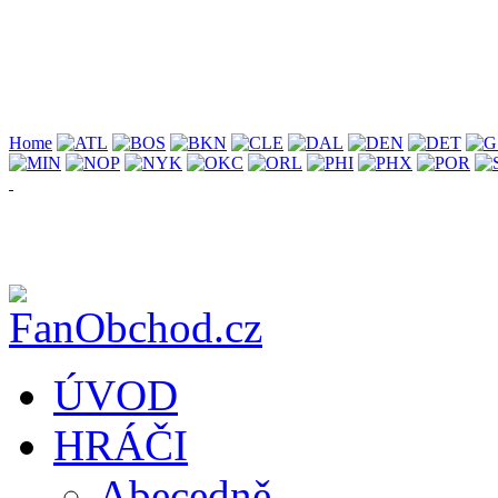
Home
ÚVOD
HRÁČI
Abecedně