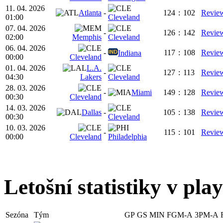
11. 04. 2026
Atlanta
-
124
:
102
Revie
01:00
Cleveland
07. 04. 2026
-
126
:
142
Revie
02:00
Memphis
Cleveland
06. 04. 2026
-
117
:
108
Revie
Indiana
00:00
Cleveland
01. 04. 2026
L.A.
-
127
:
113
Revie
04:30
Lakers
Cleveland
28. 03. 2026
-
Miami
149
:
128
Revie
00:30
Cleveland
14. 03. 2026
Dallas
-
105
:
138
Revie
00:30
Cleveland
10. 03. 2026
-
115
:
101
Revie
00:00
Cleveland
Philadelphia
Letošní statistiky v play
Sezóna
Tým
GP
GS
MIN
FGM-A
3PM-A