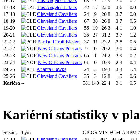
16-17
Los Angeles Lakers
63
7
22.9
3.0
0.2
17-18
Los Angeles Lakers
42
17
22.0
3.6
0.0
17-18
Cleveland Cavaliers
24
9
20.8
3.7
0.0
18-19
Cleveland Cavaliers
67
30
26.8
3.7
0.5
19-20
Cleveland Cavaliers
56
10
26.3
4.1
1.0
20-21
Cleveland Cavaliers
35
27
31.2
3.7
1.2
21-22
Portland Trail Blazers
37
11
23.2
2.8
0.5
21-22
New Orleans Pelicans
9
0
20.2
3.0
0.4
22-23
New Orleans Pelicans
65
1
21.2
2.9
0.2
23-24
New Orleans Pelicans
61
0
19.9
2.3
0.4
24-25
Atlanta Hawks
24
3
19.3
3.3
1.4
25-26
Cleveland Cavaliers
35
3
12.8
1.5
0.6
Kariéra
--
581
140
22.4
3.1
0.5
Kariérní statistiky v pl
Sezóna
Tým
GP
GS
MIN
FGM-A
3PM-
17-18
Cleveland Cavaliers
20
0
307
41-60
0-1