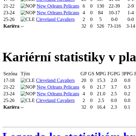
21-22
New Orleans Pelicans
6
0
130
22-39
2-9
23-24
New Orleans Pelicans
4
0
84
10-17
1-4
25-26
Cleveland Cavaliers
2
0
5
0-0
0-0
Kariéra
--
32
0
526
73-116
3-14
Kariérní statistiky v pl
Sezóna
Tým
GP
GS
MPG
FGPG
3PPG
17-18
Cleveland Cavaliers
20
0
15.3
2.0
0.0
21-22
New Orleans Pelicans
6
0
21.7
3.7
0.3
23-24
New Orleans Pelicans
4
0
21.0
2.5
0.2
25-26
Cleveland Cavaliers
2
0
2.5
0.0
0.0
Kariéra
--
32
0
16.4
2.3
0.1