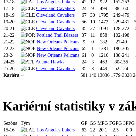
17-18
Los Angeles Lakers
42
17
922
152-253
17-18
Cleveland Cavaliers
24
9
499
88-160
18-19
Cleveland Cavaliers
67
30
1795
249-479
19-20
Cleveland Cavaliers
56
10
1472
229-431
20-21
Cleveland Cavaliers
35
27
1091
128-272
21-22
Portland Trail Blazers
37
11
858
102-198
21-22
New Orleans Pelicans
9
0
182
27-49
22-23
New Orleans Pelicans
65
1
1381
186-305
23-24
New Orleans Pelicans
61
0
1216
138-241
24-25
Atlanta Hawks
24
3
463
80-155
25-26
Cleveland Cavaliers
35
3
449
52-124
Kariéra
--
581
140
13036
1779-3328
2
Kariérní statistiky v zá
Sezóna
Tým
GP
GS
MPG
FGPG
3PPG
15-16
Los Angeles Lakers
63
22
20.1
2.5
0.0