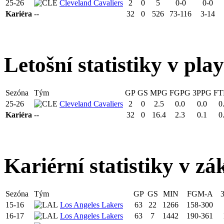
25-26
Cleveland Cavaliers
2
0
5
0-0
0-0
Kariéra
--
32
0
526
73-116
3-14
Letošní statistiky v pla
Sezóna
Tým
GP
GS
MPG
FGPG
3PPG
FT
25-26
Cleveland Cavaliers
2
0
2.5
0.0
0.0
0
Kariéra
--
32
0
16.4
2.3
0.1
0
Kariérní statistiky v zá
Sezóna
Tým
GP
GS
MIN
FGM-A
15-16
Los Angeles Lakers
63
22
1266
158-300
16-17
Los Angeles Lakers
63
7
1442
190-361