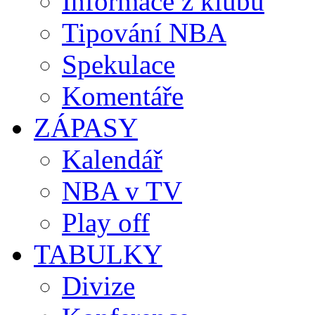
Informace z klubů
Tipování NBA
Spekulace
Komentáře
ZÁPASY
Kalendář
NBA v TV
Play off
TABULKY
Divize