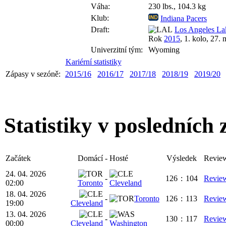
Váha:
230 lbs., 104.3 kg
Klub:
Indiana Pacers
Draft:
Los Angeles La
Rok
2015
, 1. kolo, 27. 
Univerzitní tým:
Wyoming
Kariérní statistiky
Zápasy v sezóně:
2015/16
2016/17
2017/18
2018/19
2019/20
Statistiky v posledních
Začátek
Domácí
-
Hosté
Výsledek
Revie
24. 04. 2026
-
126
:
104
Revie
02:00
Toronto
Cleveland
18. 04. 2026
-
Toronto
126
:
113
Revie
19:00
Cleveland
13. 04. 2026
-
130
:
117
Revie
00:00
Cleveland
Washington