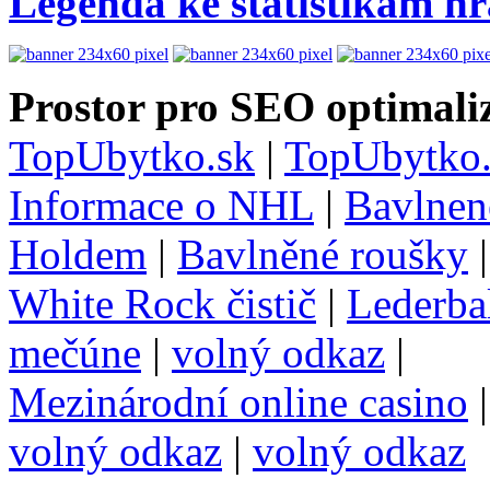
Legenda ke statistikám h
Prostor pro SEO optimaliz
TopUbytko.sk
|
TopUbytko.
Informace o NHL
|
Bavlnen
Holdem
|
Bavlněné roušky
White Rock čistič
|
Lederba
mečúne
|
volný odkaz
|
Mezinárodní online casino
volný odkaz
|
volný odkaz