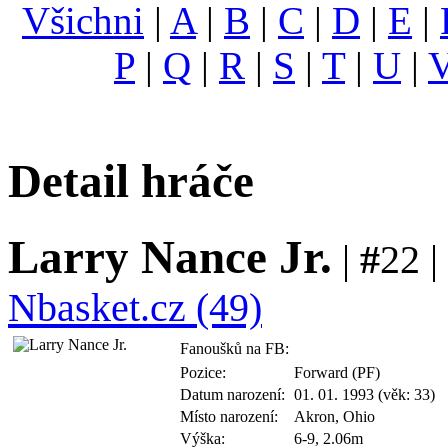
Všichni
|
A
|
B
|
C
|
D
|
E
|
P
|
Q
|
R
|
S
|
T
|
U
|
Detail hráče
Larry Nance Jr.
|
#
22 |
Nbasket.cz (49)
Fanoušků na FB:
Pozice:
Forward (PF)
Datum narození:
01. 01. 1993 (věk: 33)
Místo narození:
Akron, Ohio
Výška:
6-9, 2.06m