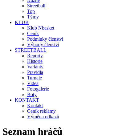
Různé
Streetball
Top
Týmy
KLUB
Klub Nbasket
Ceník
Podmínky členství
Výhody členství
STREETBALL
Reporty
Historie
Varianty
Pravidla
Turnaje
Videa
Fotogalerie
Boty
KONTAKT
Kontakt
Ceník reklamy
Výměna odkazů
Seznam hráčů