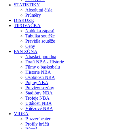
STATISTIKY
Absolutní čísla
Průměry
DISKUZE
TIPOVAČKA
Nabídka zápasů
Tabulka soutěže
Pravidla soutěže
Ceny
FAN ZÓNA
Nbasket poradna
Draft NBA - Historie
Filmy o basketbalu
Historie NBA
Osobnosti NBA
Pojmy NBA
Preview sezóny
Stadióny NBA
Trofeje NBA
Události NBA
Vítězové NBA
VIDEA
Buzzer beater
Profily hráčů