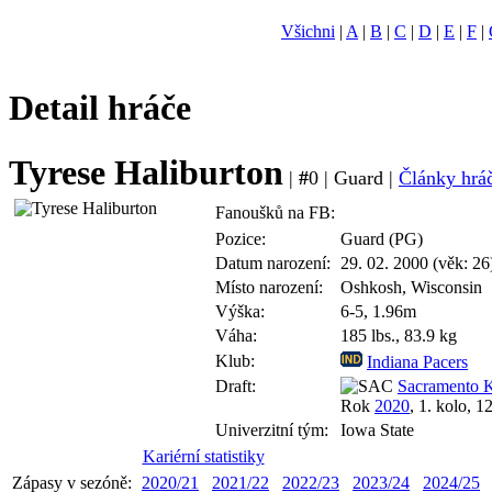
Všichni
|
A
|
B
|
C
|
D
|
E
|
F
|
Detail hráče
Tyrese Haliburton
|
#
0 | Guard |
Články hráč
Fanoušků na FB:
Pozice:
Guard (PG)
Datum narození:
29. 02. 2000 (věk: 26
Místo narození:
Oshkosh, Wisconsin
Výška:
6-5, 1.96m
Váha:
185 lbs., 83.9 kg
Klub:
Indiana Pacers
Draft:
Sacramento 
Rok
2020
, 1. kolo, 1
Univerzitní tým:
Iowa State
Kariérní statistiky
Zápasy v sezóně:
2020/21
2021/22
2022/23
2023/24
2024/25