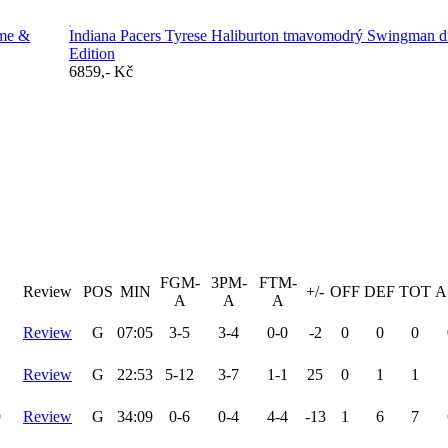
ame &
Indiana Pacers Tyrese Haliburton tmavomodrý Swingman dr
Edition
6859,- Kč
FGM-
3PM-
FTM-
Review
POS
MIN
+/-
OFF
DEF
TOT
A
A
A
A
Review
G
07:05
3-5
3-4
0-0
-2
0
0
0
Review
G
22:53
5-12
3-7
1-1
25
0
1
1
9
Review
G
34:09
0-6
0-4
4-4
-13
1
6
7