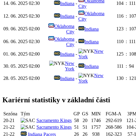
Oklahoma
14. 06. 2025 02:30
-
104
:
111
Indiana
City
Oklahoma
12. 06. 2025 02:30
-
116
:
10
Indiana
City
Oklahoma
09. 06. 2025 02:00
-
123
:
10
Indiana
City
Oklahoma
06. 06. 2025 02:30
-
110
:
111
Indiana
City
New
01. 06. 2025 02:00
-
125
:
10
Indiana
York
New
30. 05. 2025 02:00
-
111
:
94
Indiana
York
New
28. 05. 2025 02:00
-
130
:
12
Indiana
York
Kariérní statistiky v základní části
Sezóna
Tým
GP
GS
MIN
FGM-A
3PM
20-21
Sacramento Kings
58
20
1746
292-619
121-
21-22
Sacramento Kings
51
51
1757
268-586
104-
21-22
26
26
938
162-323
57-
Indiana Pacers