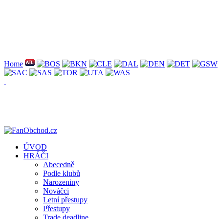
Home
ÚVOD
HRÁČI
Abecedně
Podle klubů
Narozeniny
Nováčci
Letní přestupy
Přestupy
Trade deadline