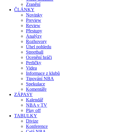
Zranění
ČLÁNKY
Novinky
Preview
Review
Přestupy
Analýzy
Rozhovory
Úhel pohledu
Streetball
Ocenění hráči
Perličky
Videa
Informace z klubů
Tipování NBA
Spekulace
Komentáře
ZÁPASY
Kalendář
NBA v TV
Play off
TABULKY
Divize
Konference
Celá NBA