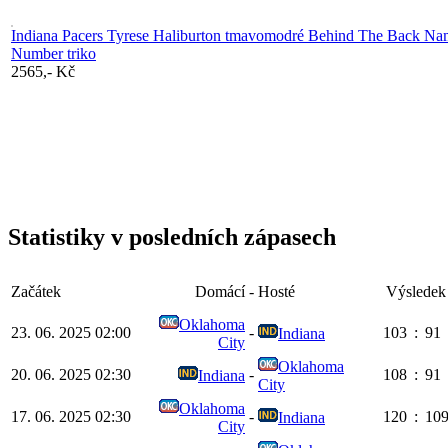
Indiana Pacers Tyrese Haliburton tmavomodré Behind The Back N
Number triko
2565,- Kč
Statistiky v posledních zápasech
Začátek
Domácí
-
Hosté
Výsledek
Oklahoma
23. 06. 2025 02:00
-
103
:
91
Indiana
City
Oklahoma
20. 06. 2025 02:30
-
108
:
91
Indiana
City
Oklahoma
17. 06. 2025 02:30
-
120
:
10
Indiana
City