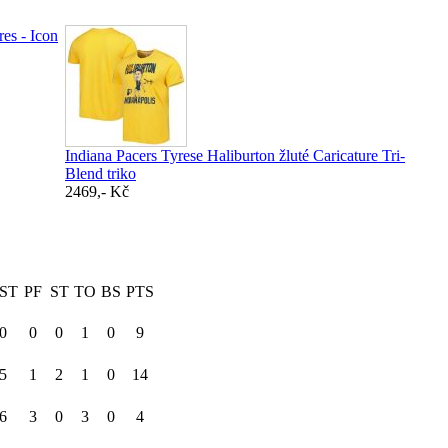
es - Icon
Indiana Pacers Tyrese Haliburton žluté Caricature Tri-
Blend triko
2469,- Kč
ST
PF
ST
TO
BS
PTS
0
0
0
1
0
9
5
1
2
1
0
14
6
3
0
3
0
4