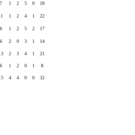
7
1
2
5
0
18
11
1
2
4
1
22
6
1
2
5
2
17
6
2
0
3
1
14
13
2
3
4
1
21
6
1
2
0
1
8
15
4
4
0
0
32