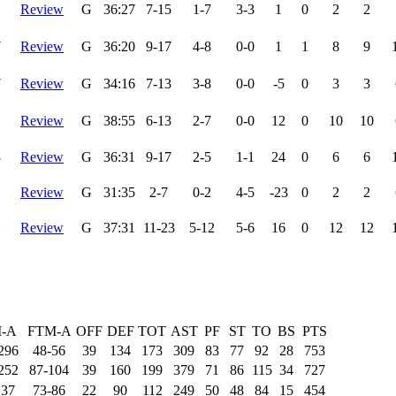
Review
G
36:27
7-15
1-7
3-3
1
0
2
2
7
Review
G
36:20
9-17
4-8
0-0
1
1
8
9
7
Review
G
34:16
7-13
3-8
0-0
-5
0
3
3
Review
G
38:55
6-13
2-7
0-0
12
0
10
10
8
Review
G
36:31
9-17
2-5
1-1
24
0
6
6
Review
G
31:35
2-7
0-2
4-5
-23
0
2
2
1
Review
G
37:31
11-23
5-12
5-6
16
0
12
12
-A
FTM-A
OFF
DEF
TOT
AST
PF
ST
TO
BS
PTS
296
48-56
39
134
173
309
83
77
92
28
753
252
87-104
39
160
199
379
71
86
115
34
727
137
73-86
22
90
112
249
50
48
84
15
454