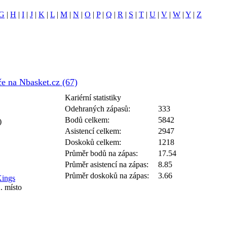
G
|
H
|
I
|
J
|
K
|
L
|
M
|
N
|
O
|
P
|
Q
|
R
|
S
|
T
|
U
|
V
|
W
|
Y
|
Z
e na Nbasket.cz (67)
Kariérní statistiky
Odehraných zápasů:
333
Bodů celkem:
5842
)
Asistencí celkem:
2947
Doskoků celkem:
1218
Průměr bodů na zápas:
17.54
Průměr asistencí na zápas:
8.85
Průměr doskoků na zápas:
3.66
Kings
2. místo