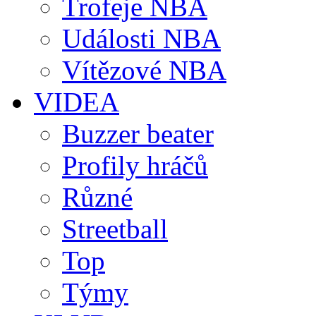
Trofeje NBA
Události NBA
Vítězové NBA
VIDEA
Buzzer beater
Profily hráčů
Různé
Streetball
Top
Týmy