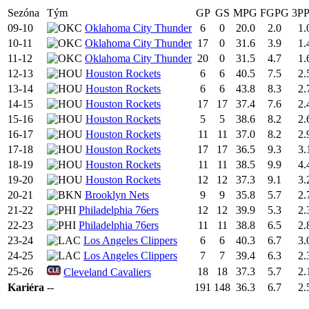
Sezóna
Tým
GP
GS
MPG
FGPG
3P
09-10
Oklahoma City Thunder
6
0
20.0
2.0
1.
10-11
Oklahoma City Thunder
17
0
31.6
3.9
1.
11-12
Oklahoma City Thunder
20
0
31.5
4.7
1.
12-13
Houston Rockets
6
6
40.5
7.5
2.
13-14
Houston Rockets
6
6
43.8
8.3
2.
14-15
Houston Rockets
17
17
37.4
7.6
2.
15-16
Houston Rockets
5
5
38.6
8.2
2.
16-17
Houston Rockets
11
11
37.0
8.2
2.
17-18
Houston Rockets
17
17
36.5
9.3
3.
18-19
Houston Rockets
11
11
38.5
9.9
4.
19-20
Houston Rockets
12
12
37.3
9.1
3.
20-21
Brooklyn Nets
9
9
35.8
5.7
2.
21-22
Philadelphia 76ers
12
12
39.9
5.3
2.
22-23
Philadelphia 76ers
11
11
38.8
6.5
2.
23-24
Los Angeles Clippers
6
6
40.3
6.7
3.
24-25
Los Angeles Clippers
7
7
39.4
6.3
2.
25-26
18
18
37.3
5.7
2.
Cleveland Cavaliers
Kariéra
--
191
148
36.3
6.7
2.