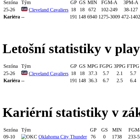
Sezóna
Tým
GP
GS
MIN
FGM-A
3PM-A
25-26
18
18
672
102-249
38-127
Cleveland Cavaliers
Kariéra
--
191
148
6940
1275-3009
472-140
Letošní statistiky v pla
Sezóna
Tým
GP
GS
MPG
FGPG
3PPG
FTPG
25-26
18
18
37.3
5.7
2.1
5.7
Cleveland Cavaliers
Kariéra
--
191
148
36.3
6.7
2.5
6.4
Kariérní statistiky v zá
Sezóna
Tým
GP
GS
MIN
FGM
09-10
Oklahoma City Thunder
76
0
1738
233-5