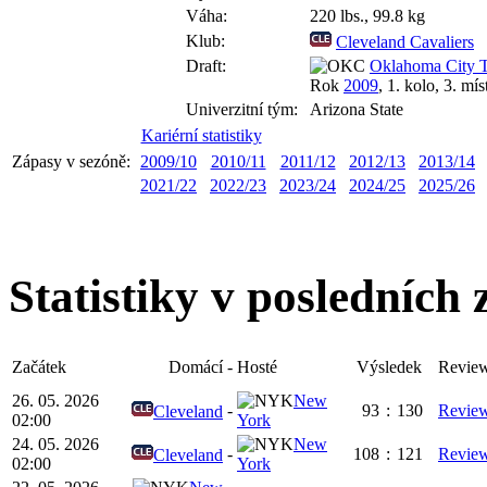
Váha:
220 lbs., 99.8 kg
Klub:
Cleveland Cavaliers
Draft:
Oklahoma City 
Rok
2009
, 1. kolo, 3. mís
Univerzitní tým:
Arizona State
Kariérní statistiky
Zápasy v sezóně:
2009/10
2010/11
2011/12
2012/13
2013/14
2021/22
2022/23
2023/24
2024/25
2025/26
Statistiky v posledních
Začátek
Domácí
-
Hosté
Výsledek
Revie
26. 05. 2026
New
-
93
:
130
Revie
Cleveland
02:00
York
24. 05. 2026
New
-
108
:
121
Revie
Cleveland
02:00
York