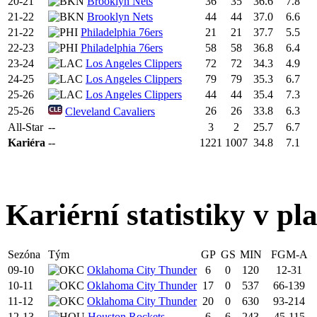
20-21
Brooklyn Nets
36
35
36.6
7.8
21-22
Brooklyn Nets
44
44
37.0
6.6
21-22
Philadelphia 76ers
21
21
37.7
5.5
22-23
Philadelphia 76ers
58
58
36.8
6.4
23-24
Los Angeles Clippers
72
72
34.3
4.9
24-25
Los Angeles Clippers
79
79
35.3
6.7
25-26
Los Angeles Clippers
44
44
35.4
7.3
25-26
26
26
33.8
6.3
Cleveland Cavaliers
All-Star
--
3
2
25.7
6.7
Kariéra
--
1221
1007
34.8
7.1
Kariérní statistiky v pl
Sezóna
Tým
GP
GS
MIN
FGM-A
09-10
Oklahoma City Thunder
6
0
120
12-31
10-11
Oklahoma City Thunder
17
0
537
66-139
11-12
Oklahoma City Thunder
20
0
630
93-214
12-13
Houston Rockets
6
6
243
45-115