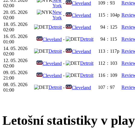
22. 05. 2026
New
-
109
:
93
Revie
Cleveland
02:00
York
20. 05. 2026
New
-
115
:
104p
Revie
Cleveland
02:00
York
18. 05. 2026
Detroit
-
94
:
125
Revie
Cleveland
02:00
16. 05. 2026
-
Detroit
94
:
115
Revie
Cleveland
01:00
14. 05. 2026
Detroit
-
113
:
117p
Revie
Cleveland
02:00
12. 05. 2026
-
Detroit
112
:
103
Revie
Cleveland
02:00
09. 05. 2026
-
Detroit
116
:
109
Revie
Cleveland
21:00
08. 05. 2026
Detroit
-
107
:
97
Revie
Cleveland
01:00
Letošní statistiky v play