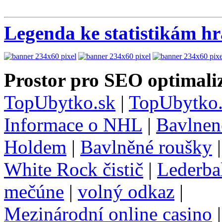
Legenda ke statistikám h
Prostor pro SEO optimaliz
TopUbytko.sk
|
TopUbytko.
Informace o NHL
|
Bavlnen
Holdem
|
Bavlněné roušky
White Rock čistič
|
Lederba
mečúne
|
volný odkaz
|
Mezinárodní online casino