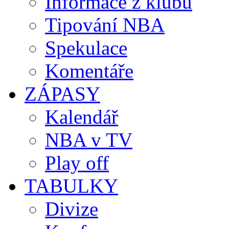
Informace z klubů
Tipování NBA
Spekulace
Komentáře
ZÁPASY
Kalendář
NBA v TV
Play off
TABULKY
Divize