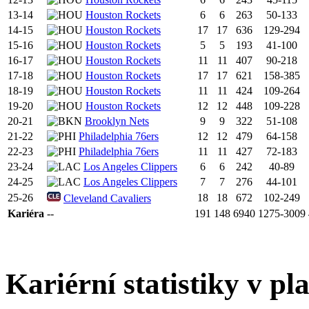
13-14
Houston Rockets
6
6
263
50-133
14-15
Houston Rockets
17
17
636
129-294
15-16
Houston Rockets
5
5
193
41-100
16-17
Houston Rockets
11
11
407
90-218
17-18
Houston Rockets
17
17
621
158-385
18-19
Houston Rockets
11
11
424
109-264
19-20
Houston Rockets
12
12
448
109-228
20-21
Brooklyn Nets
9
9
322
51-108
21-22
Philadelphia 76ers
12
12
479
64-158
22-23
Philadelphia 76ers
11
11
427
72-183
23-24
Los Angeles Clippers
6
6
242
40-89
24-25
Los Angeles Clippers
7
7
276
44-101
25-26
18
18
672
102-249
Cleveland Cavaliers
Kariéra
--
191
148
6940
1275-3009
Kariérní statistiky v pl