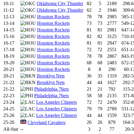
10-11
Oklahoma City Thunder
82
5
2189
298-6
11-12
Oklahoma City Thunder
62
2
1946
309-6
12-13
Houston Rockets
78
78
2985
585-1
13-14
Houston Rockets
73
73
2777
549-1
14-15
Houston Rockets
81
81
2981
647-1
15-16
Houston Rockets
82
82
3125
710-1
16-17
Houston Rockets
81
81
2947
674-1
17-18
Houston Rockets
72
72
2551
651-1
18-19
Houston Rockets
78
78
2867
843-1
19-20
Houston Rockets
68
68
2483
672-1
20-21
Houston Rockets
8
8
290
60-1
20-21
Brooklyn Nets
36
35
1319
282-5
21-22
Brooklyn Nets
44
44
1627
292-7
21-22
Philadelphia 76ers
21
21
792
115-2
22-23
Philadelphia 76ers
58
58
2135
371-8
23-24
Los Angeles Clippers
72
72
2470
352-8
24-25
Los Angeles Clippers
79
79
2789
531-1
25-26
Los Angeles Clippers
44
44
1559
323-7
25-26
26
26
879
164-3
Cleveland Cavaliers
All-Star
--
3
2
77
20-3