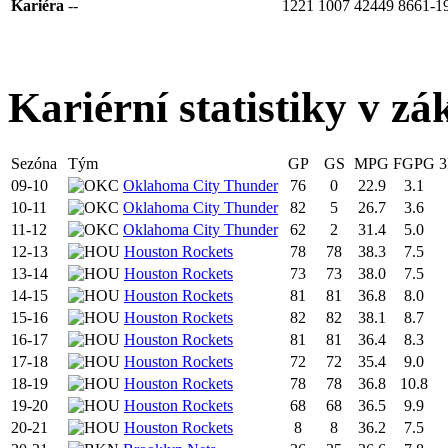
Kariéra
--
1221
1007
42449
8661-1
Kariérní statistiky v zá
Sezóna
Tým
GP
GS
MPG
FGPG
09-10
Oklahoma City Thunder
76
0
22.9
3.1
10-11
Oklahoma City Thunder
82
5
26.7
3.6
11-12
Oklahoma City Thunder
62
2
31.4
5.0
12-13
Houston Rockets
78
78
38.3
7.5
13-14
Houston Rockets
73
73
38.0
7.5
14-15
Houston Rockets
81
81
36.8
8.0
15-16
Houston Rockets
82
82
38.1
8.7
16-17
Houston Rockets
81
81
36.4
8.3
17-18
Houston Rockets
72
72
35.4
9.0
18-19
Houston Rockets
78
78
36.8
10.8
19-20
Houston Rockets
68
68
36.5
9.9
20-21
Houston Rockets
8
8
36.2
7.5