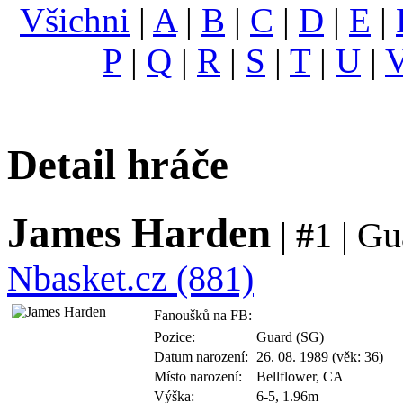
Všichni
|
A
|
B
|
C
|
D
|
E
|
P
|
Q
|
R
|
S
|
T
|
U
|
Detail hráče
James Harden
|
#
1 | Gu
Nbasket.cz (881)
Fanoušků na FB:
Pozice:
Guard (SG)
Datum narození:
26. 08. 1989 (věk: 36)
Místo narození:
Bellflower, CA
Výška:
6-5, 1.96m