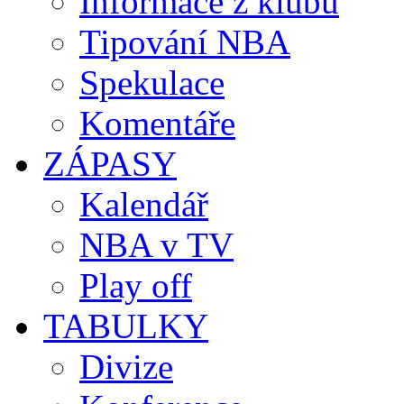
Informace z klubů
Tipování NBA
Spekulace
Komentáře
ZÁPASY
Kalendář
NBA v TV
Play off
TABULKY
Divize