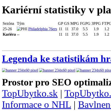
Kariérní statistiky v pl
Sezóna
Tým
GP
GS
MPG
FGPG
3PPG
FTP
25-26
Philadelphia 76ers
11
11
37.0
5.5
1.9
1.2
Kariéra
--
11
11
37.0
5.5
1.9
1.2
Legenda ke statistikám h
Prostor pro SEO optimaliz
TopUbytko.sk
|
TopUbytko.
Informace o NHL
|
Bavlnen