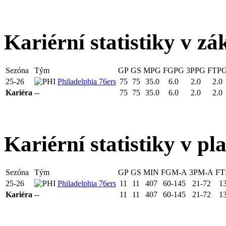
Kariérní statistiky v zá
Sezóna
Tým
GP
GS
MPG
FGPG
3PPG
FTP
25-26
Philadelphia 76ers
75
75
35.0
6.0
2.0
2.0
Kariéra
--
75
75
35.0
6.0
2.0
2.0
Kariérní statistiky v pl
Sezóna
Tým
GP
GS
MIN
FGM-A
3PM-A
FT
25-26
Philadelphia 76ers
11
11
407
60-145
21-72
1
Kariéra
--
11
11
407
60-145
21-72
1