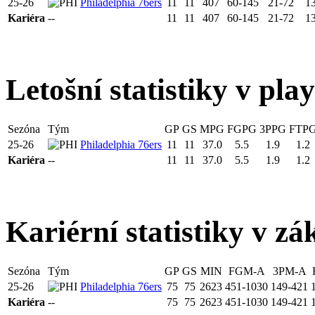
25-26
Philadelphia 76ers
11
11
407
60-145
21-72
1
Kariéra
--
11
11
407
60-145
21-72
1
Letošní statistiky v pla
Sezóna
Tým
GP
GS
MPG
FGPG
3PPG
FTP
25-26
Philadelphia 76ers
11
11
37.0
5.5
1.9
1.2
Kariéra
--
11
11
37.0
5.5
1.9
1.2
Kariérní statistiky v zá
Sezóna
Tým
GP
GS
MIN
FGM-A
3PM-A
25-26
Philadelphia 76ers
75
75
2623
451-1030
149-421
Kariéra
--
75
75
2623
451-1030
149-421