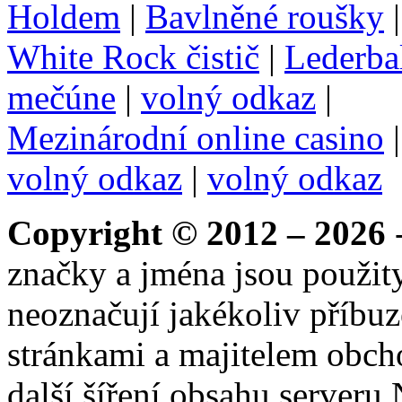
Holdem
|
Bavlněné roušky
White Rock čistič
|
Lederba
mečúne
|
volný odkaz
|
Mezinárodní online casino
volný odkaz
|
volný odkaz
Copyright © 2012 – 2026
-
značky a jména jsou použity
neoznačují jakékoliv příbuz
stránkami a majitelem obch
další šíření obsahu serveru