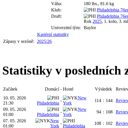
Váha:
180 lbs., 81.6 kg
Klub:
Philadelphia 76e
Draft:
Philadelphia 76e
Rok
2025
, 1. kolo, 3. m
Univerzitní tým:
Baylor
Kariérní statistiky
Zápasy v sezóně:
2025/26
Statistiky v posledních
Začátek
Domácí
-
Hosté
Výsledek
Revie
10. 05. 2026
New
-
114
:
144
Revie
21:30
Philadelphia
York
09. 05. 2026
New
-
94
:
108
Revie
01:00
Philadelphia
York
07. 05. 2026
New
-
108
:
102
Revie
01:00
York
Philadelphia