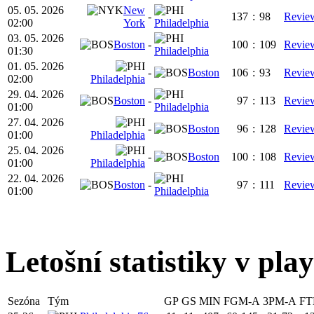
05. 05. 2026
New
-
137
:
98
Revie
02:00
York
Philadelphia
03. 05. 2026
Boston
-
100
:
109
Revie
01:30
Philadelphia
01. 05. 2026
-
Boston
106
:
93
Revie
02:00
Philadelphia
29. 04. 2026
Boston
-
97
:
113
Revie
01:00
Philadelphia
27. 04. 2026
-
Boston
96
:
128
Revie
01:00
Philadelphia
25. 04. 2026
-
Boston
100
:
108
Revie
01:00
Philadelphia
22. 04. 2026
Boston
-
97
:
111
Revie
01:00
Philadelphia
Letošní statistiky v play
Sezóna
Tým
GP
GS
MIN
FGM-A
3PM-A
FT