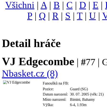
Všichni
|
A
|
B
|
C
|
D
|
E
|
P
|
Q
|
R
|
S
|
T
|
U
|
Detail hráče
VJ Edgecombe
|
#
77 | 
Nbasket.cz (8)
Fanoušků na FB:
Pozice:
Guard (SG)
Datum narození:
30. 07. 2005 (věk: 21)
Místo narození:
Bimini, Bahamy
Výška:
6-4, 1.93m