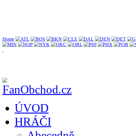
Home
ÚVOD
HRÁČI
Abecedně