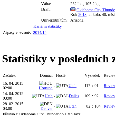
Váha:
232 lbs., 105.2 kg
Draft:
Oklahoma City Thunde
Rok
2013
, 2. kolo, 40. mís
Univerzitní tým:
Arizona
Kariérní statistiky
Zápasy v sezóně:
2014/15
Statistiky v posledních
Začátek
Domácí
-
Hosté
Výsledek
Revie
16. 04. 2015
-
Utah
117
:
91
Revie
02:00
Houston
14. 04. 2015
Utah
-
Dallas
109
:
92
Revie
03:00
28. 02. 2015
-
Utah
82
:
104
Revie
03:00
Denver
Přestup z Oklahoma City Thunder do Utah Jazz