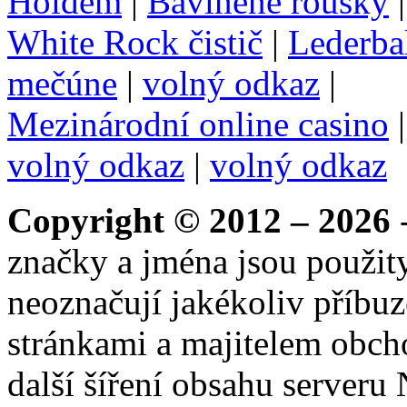
Holdem
|
Bavlněné roušky
White Rock čistič
|
Lederba
mečúne
|
volný odkaz
|
Mezinárodní online casino
volný odkaz
|
volný odkaz
Copyright © 2012 – 2026
-
značky a jména jsou použity
neoznačují jakékoliv příbuz
stránkami a majitelem obch
další šíření obsahu serveru