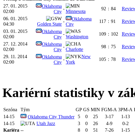
27. 01. 2015
Oklahoma
-
92
:
84
Revie
02:00
Minnesota
City
06. 01. 2015
Oklahoma
-
117
:
91
Revie
04:30
Golden State
City
03. 01. 2015
Oklahoma
-
109
:
102
Revie
02:00
Washington
City
27. 12. 2014
Oklahoma
-
98
:
75
Revie
02:00
Charlotte
City
29. 11. 2014
New
Oklahoma
-
105
:
78
Revie
02:00
York
City
Kariérní statistiky v zá
Sezóna
Tým
GP
GS
MIN
FGM-A
3PM-A
14-15
5
0
25
3-17
1-13
Oklahoma City Thunder
14-15
Utah Jazz
3
0
26
4-9
0-2
Kariéra
--
8
0
51
7-26
1-15