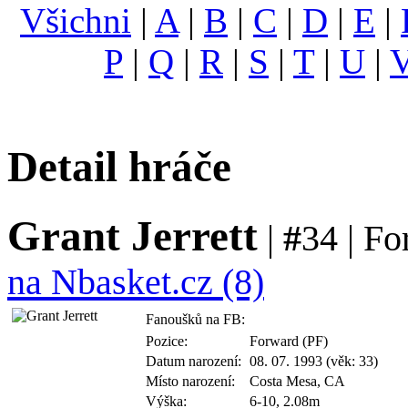
Všichni
|
A
|
B
|
C
|
D
|
E
|
P
|
Q
|
R
|
S
|
T
|
U
|
Detail hráče
Grant Jerrett
|
#
34 | Fo
na Nbasket.cz (8)
Fanoušků na FB:
Pozice:
Forward (PF)
Datum narození:
08. 07. 1993 (věk: 33)
Místo narození:
Costa Mesa, CA
Výška:
6-10, 2.08m