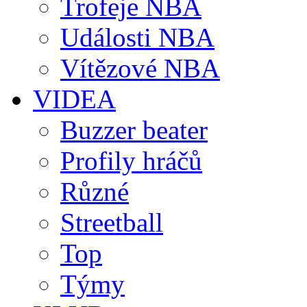
Trofeje NBA
Události NBA
Vítězové NBA
VIDEA
Buzzer beater
Profily hráčů
Různé
Streetball
Top
Týmy