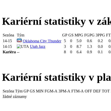
Kariérní statistiky v zá
Sezóna
Tým
GP
GS
MPG
FGPG
3PPG
FT
14-15
5
0
5.0
0.6
0.2
0
Oklahoma City Thunder
14-15
Utah Jazz
3
0
8.7
1.3
0.0
0
Kariéra
--
8
0
6.4
0.9
0.1
0
Kariérní statistiky v pl
Sezóna
Tým
GP
GS
MIN
FGM-A
3PM-A
FTM-A
OFF
DEF
TOT
žádné záznamy