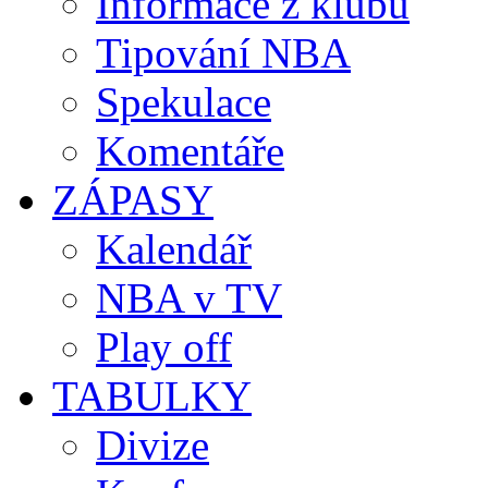
Informace z klubů
Tipování NBA
Spekulace
Komentáře
ZÁPASY
Kalendář
NBA v TV
Play off
TABULKY
Divize