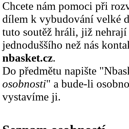
Chcete nám pomoci při rozv
dílem k vybudování velké d
tuto soutěž hráli, již nehra
jednoduššího než nás kont
nbasket.cz
.
Do předmětu napište "Nbas
osobnosti
" a bude-li osobno
vystavíme ji.