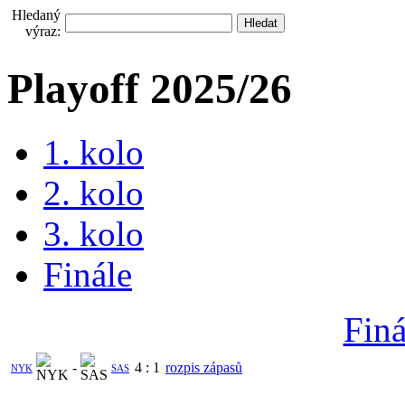
Hledaný
výraz:
Playoff 2025/26
1. kolo
2. kolo
3. kolo
Finále
Finá
-
4
:
1
rozpis zápasů
NYK
SAS