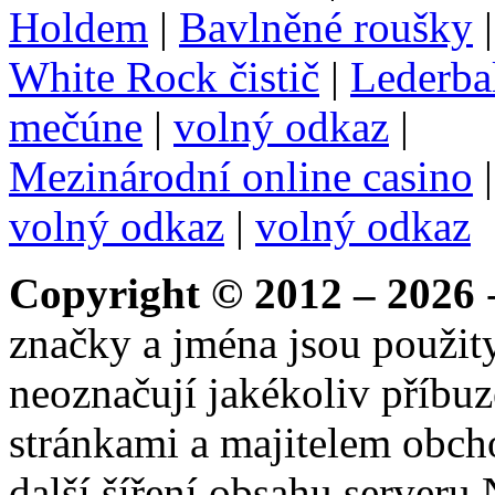
Holdem
|
Bavlněné roušky
White Rock čistič
|
Lederba
mečúne
|
volný odkaz
|
Mezinárodní online casino
volný odkaz
|
volný odkaz
Copyright © 2012 – 2026
-
značky a jména jsou použity
neoznačují jakékoliv příbuz
stránkami a majitelem obch
další šíření obsahu serveru