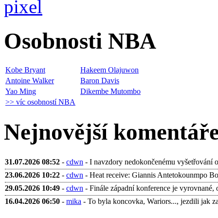
Osobnosti NBA
Kobe Bryant
Hakeem Olajuwon
Antoine Walker
Baron Davis
Yao Ming
Dikembe Mutombo
>> víc osobností NBA
Nejnovější komentář
31.07.2026 08:52
-
cdwn
- I navzdory nedokončenému vyšetřování ohl
23.06.2026 10:22
-
cdwn
- Heat receive: Giannis Antetokounmpo Bobb
29.05.2026 10:49
-
cdwn
- Finále západní konference je vyrovnané, 
16.04.2026 06:50
-
mika
- To byla koncovka, Wariors..., jezdili jak za 