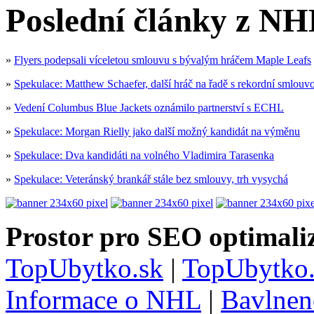
Poslední články z NH
»
Flyers podepsali víceletou smlouvu s bývalým hráčem Maple Leafs
»
Spekulace: Matthew Schaefer, další hráč na řadě s rekordní smlouv
»
Vedení Columbus Blue Jackets oznámilo partnerství s ECHL
»
Spekulace: Morgan Rielly jako další možný kandidát na výměnu
»
Spekulace: Dva kandidáti na volného Vladimira Tarasenka
»
Spekulace: Veteránský brankář stále bez smlouvy, trh vysychá
Prostor pro SEO optimaliz
TopUbytko.sk
|
TopUbytko.
Informace o NHL
|
Bavlnen