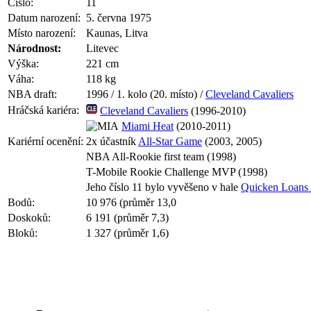
Číslo:
11
Datum narození:
5. června 1975
Místo narození:
Kaunas, Litva
Národnost:
Litevec
Výška:
221 cm
Váha:
118 kg
NBA draft:
1996 / 1. kolo (20. místo) /
Cleveland Cavaliers
Hráčská kariéra:
Cleveland Cavaliers
(1996-2010)
Miami Heat
(2010-2011)
Kariérní ocenění:
2x účastník
All-Star Game
(2003, 2005)
NBA All-Rookie first team (1998)
T-Mobile Rookie Challenge MVP (1998)
Jeho číslo 11 bylo vyvěšeno v hale
Quicken Loans
Bodů:
10 976 (průměr 13,0
Doskoků:
6 191 (průměr 7,3)
Bloků:
1 327 (průměr 1,6)