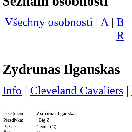
Seznam osobností
Všechny osobnosti
|
A
|
B
R
Zydrunas Ilgauskas
Info
|
Cleveland Cavaliers
|
Celé jméno:
Zydrunas Ilgauskas
Přezdívka:
"Big Z"
Pozice:
Center (C)