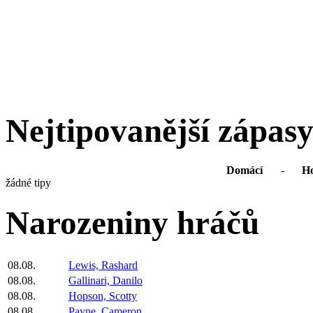
Nejtipovanější zápas
Domácí
-
Ho
žádné tipy
Narozeniny hráčů
08.08.
Lewis, Rashard
08.08.
Gallinari, Danilo
08.08.
Hopson, Scotty
08.08.
Payne, Cameron