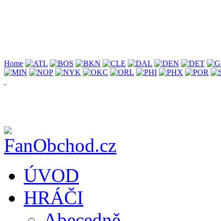
Home
ÚVOD
HRÁČI
Abecedně