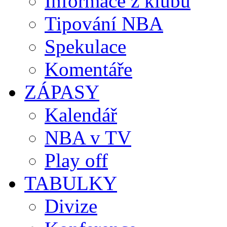
Informace z klubů
Tipování NBA
Spekulace
Komentáře
ZÁPASY
Kalendář
NBA v TV
Play off
TABULKY
Divize