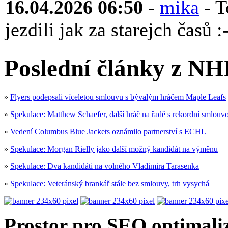
16.04.2026 06:50
-
mika
- T
jezdili jak za starejch časů :-
Poslední články z NH
»
Flyers podepsali víceletou smlouvu s bývalým hráčem Maple Leafs
»
Spekulace: Matthew Schaefer, další hráč na řadě s rekordní smlouv
»
Vedení Columbus Blue Jackets oznámilo partnerství s ECHL
»
Spekulace: Morgan Rielly jako další možný kandidát na výměnu
»
Spekulace: Dva kandidáti na volného Vladimira Tarasenka
»
Spekulace: Veteránský brankář stále bez smlouvy, trh vysychá
Prostor pro SEO optimaliz