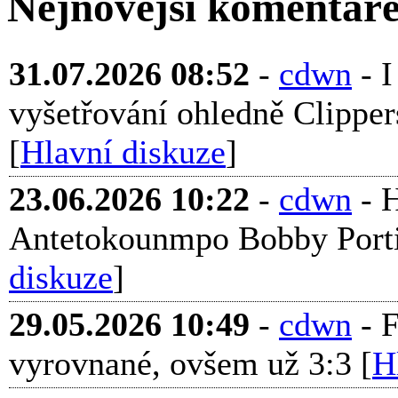
Nejnovější komentář
31.07.2026 08:52
-
cdwn
- 
vyšetřování ohledně Clippers
[
Hlavní diskuze
]
23.06.2026 10:22
-
cdwn
- H
Antetokounmpo Bobby Portis 
diskuze
]
29.05.2026 10:49
-
cdwn
- F
vyrovnané, ovšem už 3:3 [
H