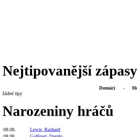
Nejtipovanější zápas
Domácí
-
Ho
žádné tipy
Narozeniny hráčů
08.08.
Lewis, Rashard
08.08.
Gallinari, Danilo