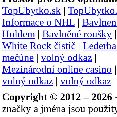
TopUbytko.sk
|
TopUbytko.
Informace o NHL
|
Bavlnen
Holdem
|
Bavlněné roušky
White Rock čistič
|
Lederba
mečúne
|
volný odkaz
|
Mezinárodní online casino
volný odkaz
|
volný odkaz
Copyright © 2012 – 2026
-
značky a jména jsou použity