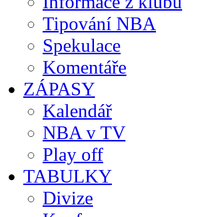
Informace z klubů
Tipování NBA
Spekulace
Komentáře
ZÁPASY
Kalendář
NBA v TV
Play off
TABULKY
Divize