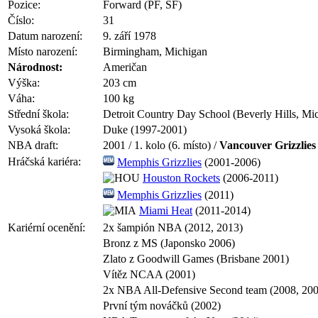
Pozice:
Forward (PF, SF)
Číslo:
31
Datum narození:
9. září 1978
Místo narození:
Birmingham, Michigan
Národnost:
Američan
Výška:
203 cm
Váha:
100 kg
Střední škola:
Detroit Country Day School (Beverly Hills, Mi
Vysoká škola:
Duke (1997-2001)
NBA draft:
2001 / 1. kolo (6. místo) /
Vancouver Grizzlies
Hráčská kariéra:
Memphis Grizzlies
(2001-2006)
Houston Rockets
(2006-2011)
Memphis Grizzlies
(2011)
Miami Heat
(2011-2014)
Kariérní ocenění:
2x šampión NBA (2012, 2013)
Bronz z MS (Japonsko 2006)
Zlato z Goodwill Games (Brisbane 2001)
Vítěz NCAA (2001)
2x NBA All-Defensive Second team (2008, 200
První tým nováčků (2002)