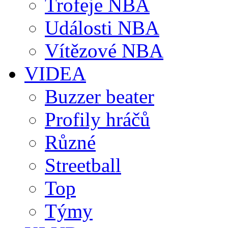
Trofeje NBA
Události NBA
Vítězové NBA
VIDEA
Buzzer beater
Profily hráčů
Různé
Streetball
Top
Týmy