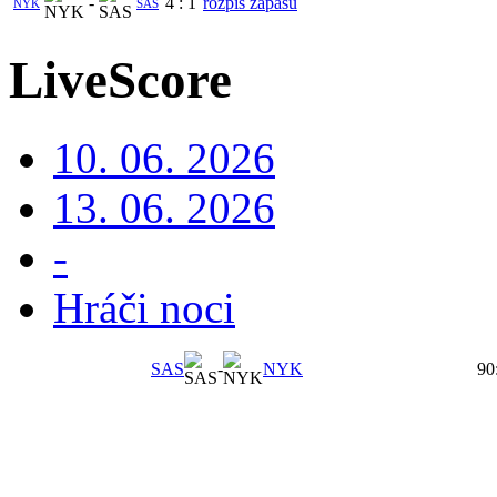
-
4
:
1
rozpis zápasů
NYK
SAS
LiveScore
10. 06. 2026
13. 06. 2026
-
Hráči noci
SAS
-
NYK
90