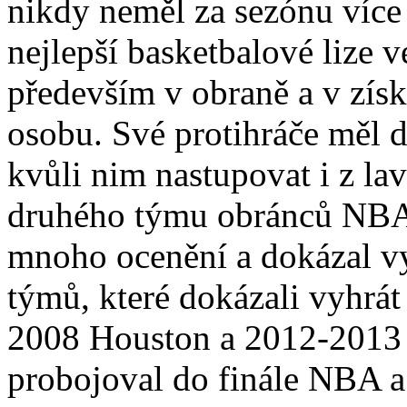
nikdy neměl za sezónu více 
nejlepší basketbalové lize v
především v obraně a v zís
osobu. Své protihráče měl 
kvůli nim nastupovat i z la
druhého týmu obránců NBA. 
mnoho ocenění a dokázal v
týmů, které dokázali vyhrát
2008 Houston a 2012-2013 
probojoval do finále NBA a