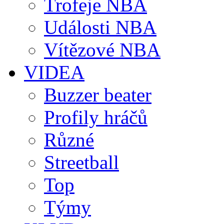
Trofeje NBA
Události NBA
Vítězové NBA
VIDEA
Buzzer beater
Profily hráčů
Různé
Streetball
Top
Týmy