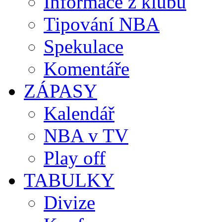
Informace z klubů
Tipování NBA
Spekulace
Komentáře
ZÁPASY
Kalendář
NBA v TV
Play off
TABULKY
Divize