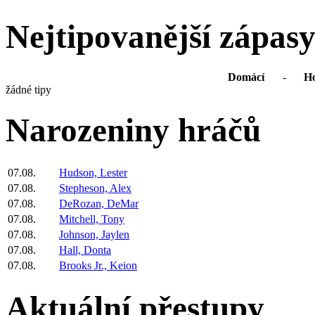
Nejtipovanější zápas
Domácí
-
Ho
žádné tipy
Narozeniny hráčů
07.08.
Hudson, Lester
07.08.
Stepheson, Alex
07.08.
DeRozan, DeMar
07.08.
Mitchell, Tony
07.08.
Johnson, Jaylen
07.08.
Hall, Donta
07.08.
Brooks Jr., Keion
Aktuální přestupy