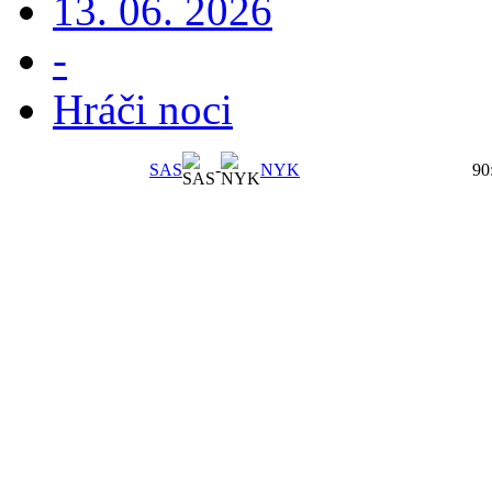
13. 06. 2026
-
Hráči noci
SAS
-
NYK
90