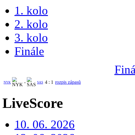
1. kolo
2. kolo
3. kolo
Finále
Finá
-
4
:
1
rozpis zápasů
NYK
SAS
LiveScore
10. 06. 2026