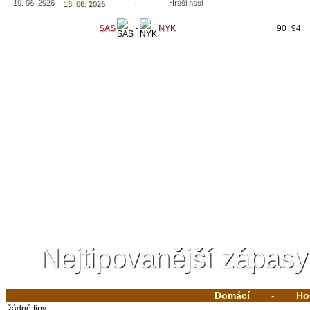
10. 06. 2026
-
Hráči noci
13. 06. 2026
SAS
-
NYK
90
:
94
Nejtipovanější zápasy
Domácí
-
Ho
žádné tipy