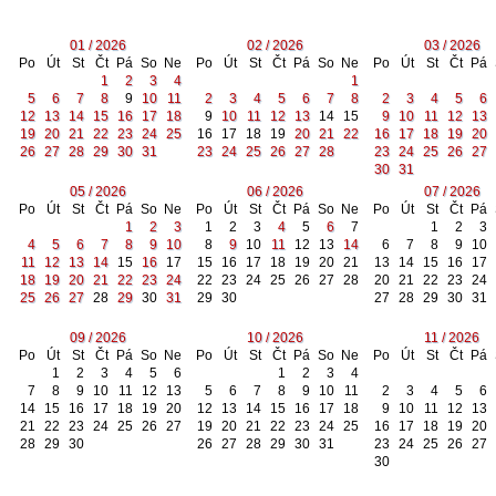
01 / 2026
02 / 2026
03 / 2026
Po
Út
St
Čt
Pá
So
Ne
Po
Út
St
Čt
Pá
So
Ne
Po
Út
St
Čt
Pá
1
2
3
4
1
5
6
7
8
9
10
11
2
3
4
5
6
7
8
2
3
4
5
6
12
13
14
15
16
17
18
9
10
11
12
13
14
15
9
10
11
12
13
19
20
21
22
23
24
25
16
17
18
19
20
21
22
16
17
18
19
20
26
27
28
29
30
31
23
24
25
26
27
28
23
24
25
26
27
30
31
05 / 2026
06 / 2026
07 / 2026
Po
Út
St
Čt
Pá
So
Ne
Po
Út
St
Čt
Pá
So
Ne
Po
Út
St
Čt
Pá
1
2
3
1
2
3
4
5
6
7
1
2
3
4
5
6
7
8
9
10
8
9
10
11
12
13
14
6
7
8
9
10
11
12
13
14
15
16
17
15
16
17
18
19
20
21
13
14
15
16
17
18
19
20
21
22
23
24
22
23
24
25
26
27
28
20
21
22
23
24
25
26
27
28
29
30
31
29
30
27
28
29
30
31
09 / 2026
10 / 2026
11 / 2026
Po
Út
St
Čt
Pá
So
Ne
Po
Út
St
Čt
Pá
So
Ne
Po
Út
St
Čt
Pá
1
2
3
4
5
6
1
2
3
4
7
8
9
10
11
12
13
5
6
7
8
9
10
11
2
3
4
5
6
14
15
16
17
18
19
20
12
13
14
15
16
17
18
9
10
11
12
13
21
22
23
24
25
26
27
19
20
21
22
23
24
25
16
17
18
19
20
28
29
30
26
27
28
29
30
31
23
24
25
26
27
30