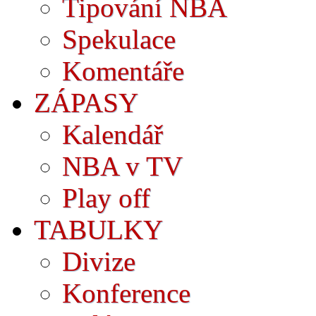
Tipování NBA
Spekulace
Komentáře
ZÁPASY
Kalendář
NBA v TV
Play off
TABULKY
Divize
Konference