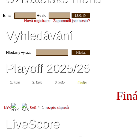
Email:
Heslo:
Nová registrace
|
Zapomněli jste heslo?
Vyhledávání
Hledaný výraz:
Playoff 2025/26
1. kolo
2. kolo
3. kolo
Finále
Finá
-
4
:
1
rozpis zápasů
NYK
SAS
LiveScore