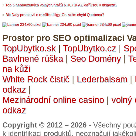
»
Top 5 neomezených volných hráčů NHL (UFA), kteří jsou k dispozici
»
Bill Daly promluvil o rozšíření ligy. Co zatím chybí Quebecu?
Prostor pro SEO optimalizaci Va
TopUbytko.sk
|
TopUbytko.cz
|
Sp
Bavlnené rúška
|
Seo Domény
|
T
na kůži
White Rock čistič
|
Lederbalsam
|
odkaz
|
Mezinárodní online casino
|
volný
odkaz
Copyright © 2012 – 2026
- Všechny použ
k identifikaci produktů, neoznačují jakéko