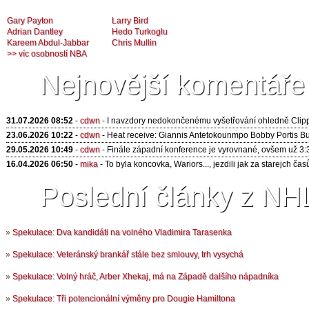
Gary Payton
Larry Bird
Adrian Dantley
Hedo Turkoglu
Kareem Abdul-Jabbar
Chris Mullin
>> víc osobností NBA
Nejnovější komentáře
31.07.2026 08:52
-
cdwn
- I navzdory nedokončenému vyšetřování ohledně Clipper
23.06.2026 10:22
-
cdwn
- Heat receive: Giannis Antetokounmpo Bobby Portis Buck
29.05.2026 10:49
-
cdwn
- Finále západní konference je vyrovnané, ovšem už 3:3
16.04.2026 06:50
-
mika
- To byla koncovka, Wariors..., jezdili jak za starejch časů 
Poslední články z NHL
»
Spekulace: Dva kandidáti na volného Vladimira Tarasenka
»
Spekulace: Veteránský brankář stále bez smlouvy, trh vysychá
»
Spekulace: Volný hráč, Arber Xhekaj, má na Západě dalšího nápadníka
»
Spekulace: Tři potencionální výměny pro Dougie Hamiltona