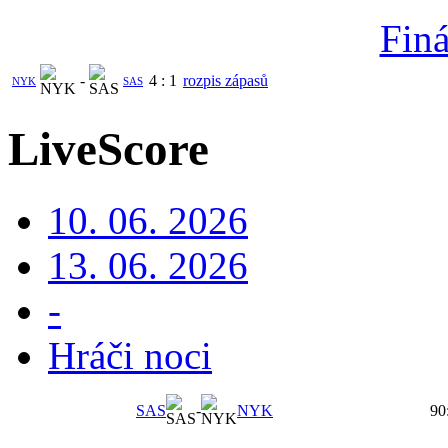
Finá
-
4
:
1
rozpis zápasů
NYK
SAS
LiveScore
10. 06. 2026
13. 06. 2026
-
Hráči noci
SAS
-
NYK
90