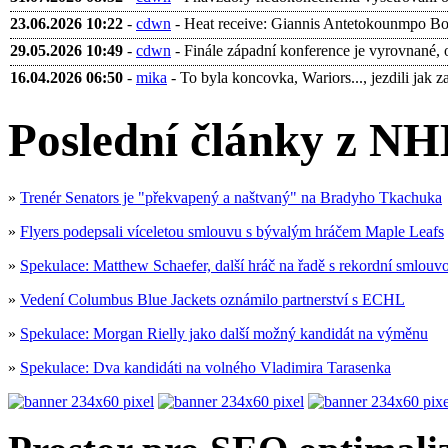
23.06.2026 10:22
-
cdwn
- Heat receive: Giannis Antetokounmpo Bobb
29.05.2026 10:49
-
cdwn
- Finále západní konference je vyrovnané, 
16.04.2026 06:50
-
mika
- To byla koncovka, Wariors..., jezdili jak za 
Poslední články z NH
»
Trenér Senators je "překvapený a naštvaný" na Bradyho Tkachuka
»
Flyers podepsali víceletou smlouvu s bývalým hráčem Maple Leafs
»
Spekulace: Matthew Schaefer, další hráč na řadě s rekordní smlouv
»
Vedení Columbus Blue Jackets oznámilo partnerství s ECHL
»
Spekulace: Morgan Rielly jako další možný kandidát na výměnu
»
Spekulace: Dva kandidáti na volného Vladimira Tarasenka