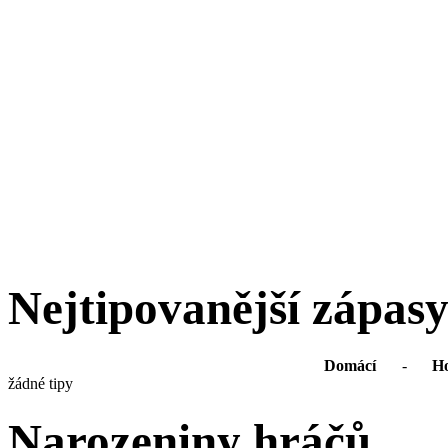
Nejtipovanější zápas
Domácí
-
Ho
žádné tipy
Narozeniny hráčů