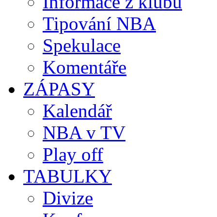
Informace z klubů
Tipování NBA
Spekulace
Komentáře
ZÁPASY
Kalendář
NBA v TV
Play off
TABULKY
Divize