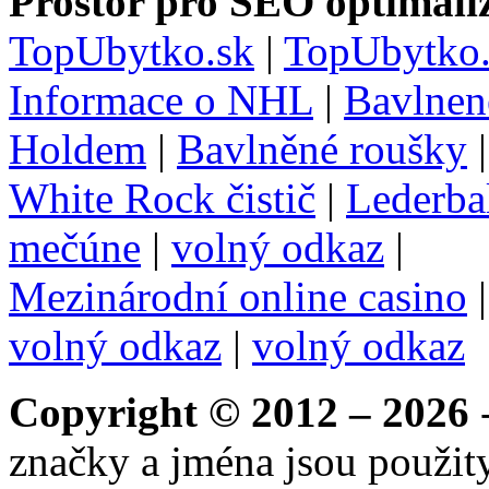
Prostor pro SEO optimaliz
TopUbytko.sk
|
TopUbytko.
Informace o NHL
|
Bavlnen
Holdem
|
Bavlněné roušky
White Rock čistič
|
Lederba
mečúne
|
volný odkaz
|
Mezinárodní online casino
volný odkaz
|
volný odkaz
Copyright © 2012 – 2026
-
značky a jména jsou použity