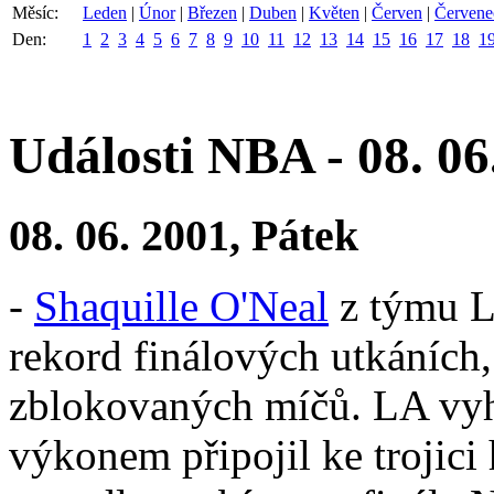
Měsíc:
Leden
|
Únor
|
Březen
|
Duben
|
Květen
|
Červen
|
Červene
Den:
1
2
3
4
5
6
7
8
9
10
11
12
13
14
15
16
17
18
1
Události NBA - 08. 06
08. 06. 2001, Pátek
-
Shaquille O'Neal
z týmu L
rekord finálových utkáních,
zblokovaných míčů. LA vyhr
výkonem připojil ke trojici