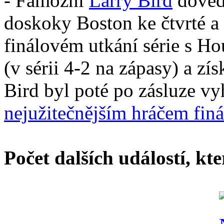
- Famózní
Larry Bird
dovedl
doskoky Boston ke čtvrté a
finálovém utkání série s H
(v sérii 4-2 na zápasy) a zís
Bird byl poté po zásluze vy
nejužitečnějším hráčem fi
Počet dalších událostí, kt