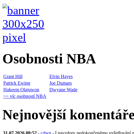
Osobnosti NBA
Grant Hill
Elvin Hayes
Patrick Ewing
Joe Dumars
Hakeem Olajuwon
Dwyane Wade
>> víc osobností NBA
Nejnovější komentář
31.07.2026 08:52
-
cdwn
- I navzdory nedokončenému vyšetřování ohl