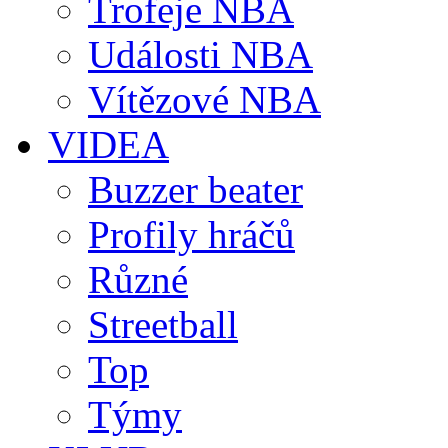
Trofeje NBA
Události NBA
Vítězové NBA
VIDEA
Buzzer beater
Profily hráčů
Různé
Streetball
Top
Týmy