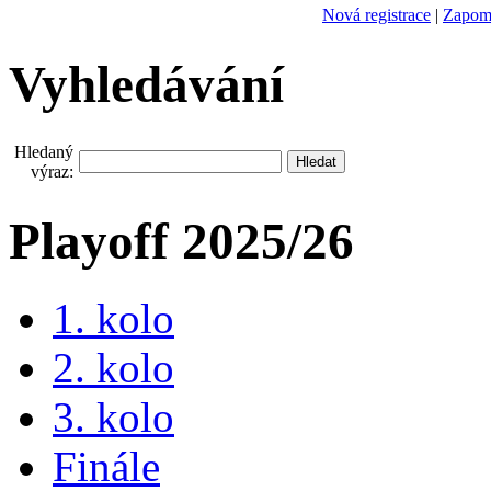
Nová registrace
|
Zapomn
Vyhledávání
Hledaný
výraz:
Playoff 2025/26
1. kolo
2. kolo
3. kolo
Finále