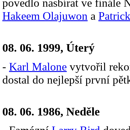
povedlo nasbírat ve finále
Hakeem Olajuwon
a
Patric
08. 06. 1999, Úterý
-
Karl Malone
vytvořil rek
dostal do nejlepší první pět
08. 06. 1986, Neděle