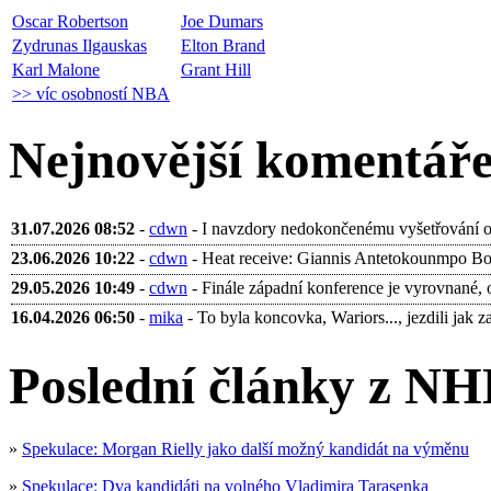
Oscar Robertson
Joe Dumars
Zydrunas Ilgauskas
Elton Brand
Karl Malone
Grant Hill
>> víc osobností NBA
Nejnovější komentář
31.07.2026 08:52
-
cdwn
- I navzdory nedokončenému vyšetřování ohl
23.06.2026 10:22
-
cdwn
- Heat receive: Giannis Antetokounmpo Bobb
29.05.2026 10:49
-
cdwn
- Finále západní konference je vyrovnané, 
16.04.2026 06:50
-
mika
- To byla koncovka, Wariors..., jezdili jak za 
Poslední články z NH
»
Spekulace: Morgan Rielly jako další možný kandidát na výměnu
»
Spekulace: Dva kandidáti na volného Vladimira Tarasenka