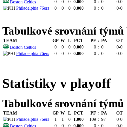
0
0
0
0.000
0
:
0
0-0
Boston Celtics
Philadelphia 76ers
0
0
0
0.000
0
:
0
0-0
Tabulkové srovnání tým
TEAM
GP
W
L
PCT
PF
:
PA
OT
0
0
0
0.000
0
:
0
0-0
Boston Celtics
Philadelphia 76ers
0
0
0
0.000
0
:
0
0-0
Statistiky v playoff
Tabulkové srovnání týmů
TEAM
GP
W
L
PCT
PF
:
PA
OT
Philadelphia 76ers
1
1
0
1.000
109
:
97
0-0
0
0
0
0.000
0
:
0
0-0
Boston Celtics