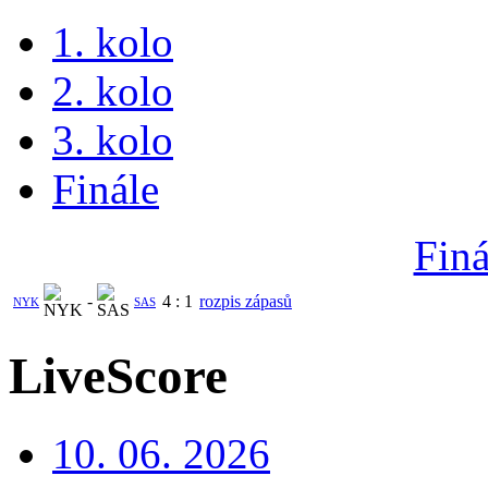
1. kolo
2. kolo
3. kolo
Finále
Finá
-
4
:
1
rozpis zápasů
NYK
SAS
LiveScore
10. 06. 2026