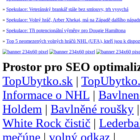
»
Spekulace: Veteránský brankář stále bez smlouvy, trh vysychá
»
Spekulace: Volný hráč, Arber Xhekaj, má na Západě dalšího nápad
»
Spekulace: Tři potencionální výměny pro Dougie Hamiltona
»
Top 5 neomezených volných hráčů NHL (UFA), kteří jsou k dispoz
Prostor pro SEO optimaliz
TopUbytko.sk
|
TopUbytko.
Informace o NHL
|
Bavlnen
Holdem
|
Bavlněné roušky
White Rock čistič
|
Lederba
mečúne
|
volný odkaz
|