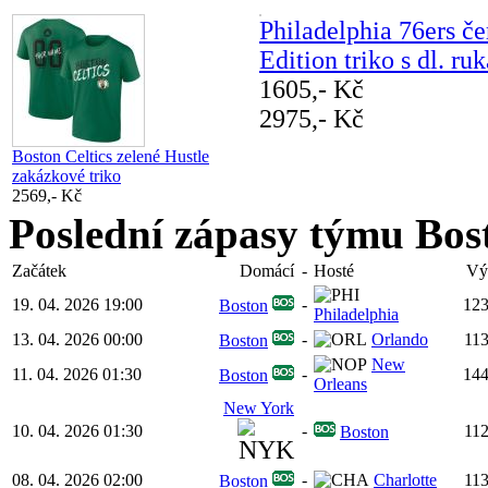
Philadelphia 76ers č
Edition triko s dl. r
1605,- Kč
2975,- Kč
Boston Celtics zelené Hustle
zakázkové triko
2569,- Kč
Poslední zápasy týmu Bost
Začátek
Domácí
-
Hosté
Vý
19. 04. 2026 19:00
-
12
Boston
Philadelphia
13. 04. 2026 00:00
-
Orlando
11
Boston
New
11. 04. 2026 01:30
-
14
Boston
Orleans
New York
10. 04. 2026 01:30
-
11
Boston
08. 04. 2026 02:00
-
Charlotte
11
Boston