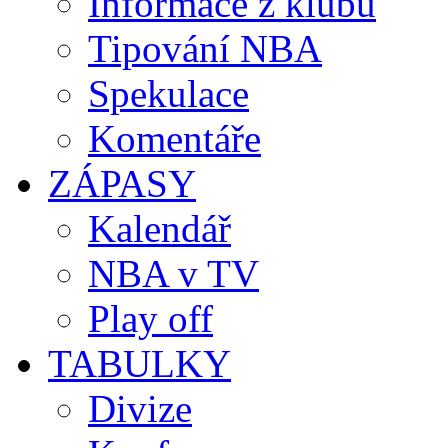
Informace z klubů
Tipování NBA
Spekulace
Komentáře
ZÁPASY
Kalendář
NBA v TV
Play off
TABULKY
Divize