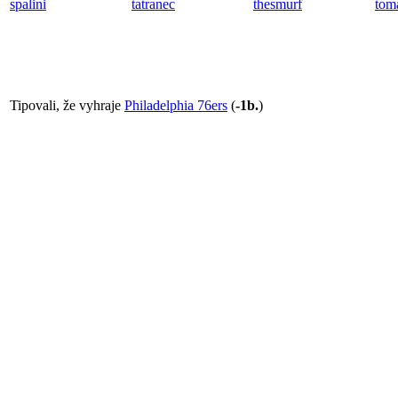
spalini
tatranec
thesmurf
tom
Tipovali, že vyhraje
Philadelphia 76ers
(
-1b.
)