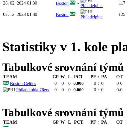
28. 02. 2024 01:30
-
117
Boston
Philadelphia
02. 12. 2023 01:30
-
125
Boston
Philadelphia
Statistiky v 1. kole pl
Tabulkové srovnání týmů
TEAM
GP
W
L
PCT
PF
:
PA
OT
0
0
0
0.000
0
:
0
0-0
Boston Celtics
Philadelphia 76ers
0
0
0
0.000
0
:
0
0-0
Tabulkové srovnání tý
TEAM
GP
W
L
PCT
PF
:
PA
OT