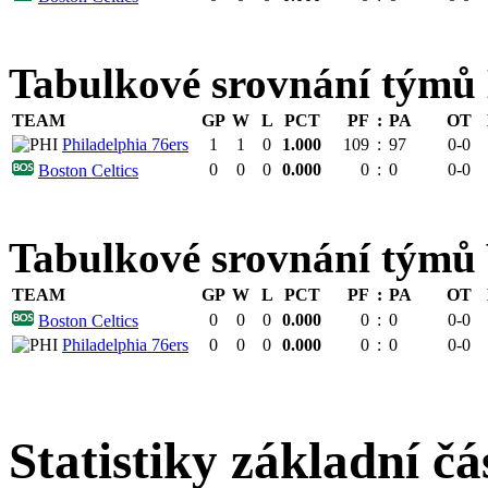
Tabulkové srovnání tý
TEAM
GP
W
L
PCT
PF
:
PA
OT
Philadelphia 76ers
1
1
0
1.000
109
:
97
0-0
0
0
0
0.000
0
:
0
0-0
Boston Celtics
Tabulkové srovnání tým
TEAM
GP
W
L
PCT
PF
:
PA
OT
0
0
0
0.000
0
:
0
0-0
Boston Celtics
Philadelphia 76ers
0
0
0
0.000
0
:
0
0-0
Statistiky základní čá