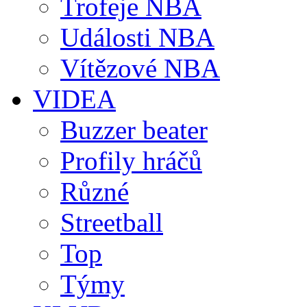
Trofeje NBA
Události NBA
Vítězové NBA
VIDEA
Buzzer beater
Profily hráčů
Různé
Streetball
Top
Týmy