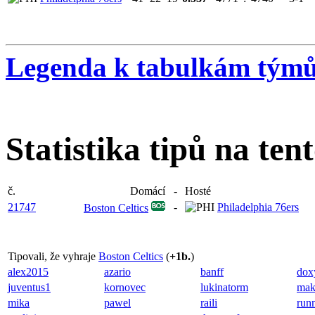
Legenda k tabulkám tým
Statistika tipů na ten
č.
Domácí
-
Hosté
21747
-
Philadelphia 76ers
Boston Celtics
Tipovali, že vyhraje
Boston Celtics
(
+1b.
)
alex2015
azario
banff
dox
juventus1
kornovec
lukinatorm
mak
mika
pawel
raili
run