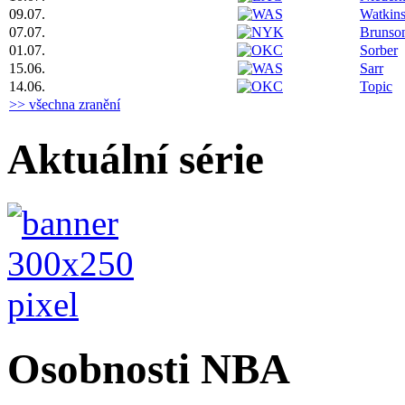
09.07.
Watkin
07.07.
Brunso
01.07.
Sorber
15.06.
Sarr
14.06.
Topic
>> všechna zranění
Aktuální série
Osobnosti NBA