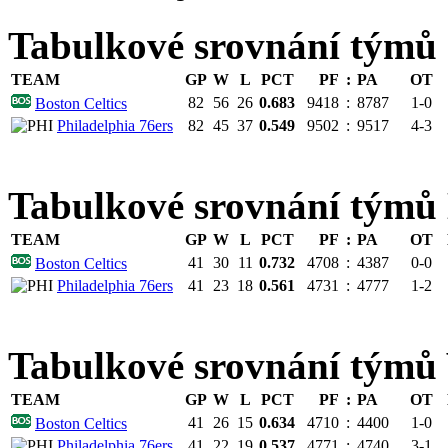
Tabulkové srovnání týmů
TEAM
GP
W
L
PCT
PF
:
PA
OT
82
56
26
0.683
9418
:
8787
1-0
Boston Celtics
Philadelphia 76ers
82
45
37
0.549
9502
:
9517
4-3
Tabulkové srovnání tý
TEAM
GP
W
L
PCT
PF
:
PA
OT
41
30
11
0.732
4708
:
4387
0-0
Boston Celtics
Philadelphia 76ers
41
23
18
0.561
4731
:
4777
1-2
Tabulkové srovnání tým
TEAM
GP
W
L
PCT
PF
:
PA
OT
41
26
15
0.634
4710
:
4400
1-0
Boston Celtics
Philadelphia 76ers
41
22
19
0.537
4771
:
4740
3-1