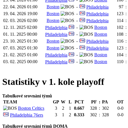
Philadelphia
22. 04. 2026 01:00
Boston
-
97
:
Philadelphia
19. 04. 2026 19:00
Boston
-
123
:
Philadelphia
02. 03. 2026 02:00
Boston
-
114
:
Philadelphia
12. 11. 2025 02:00
-
Boston
102
:
Philadelphia
01. 11. 2025 00:00
-
Boston
108
:
Philadelphia
23. 10. 2025 01:30
Boston
-
116
:
Philadelphia
07. 03. 2025 01:30
Boston
-
123
:
Philadelphia
21. 02. 2025 01:00
-
Boston
104
:
Philadelphia
03. 02. 2025 00:00
-
Boston
110
:
Philadelphia
Statistiky v 1. kole playoff
Tabulkové srovnání týmů
TEAM
GP
W
L
PCT
PF
:
PA
OT
Boston Celtics
3
2
1
0.667
328
:
302
0-0
3
1
2
0.333
302
:
328
0-0
Philadelphia 76ers
Tabulkové srovnání týmů DOMA