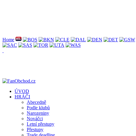
Home
ÚVOD
HRÁČI
Abecedně
Podle klubů
Narozeniny
Nováčci
Letní přestupy
Přestupy
Trade deadline