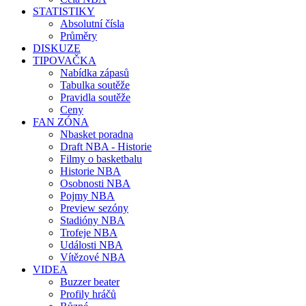
STATISTIKY
Absolutní čísla
Průměry
DISKUZE
TIPOVAČKA
Nabídka zápasů
Tabulka soutěže
Pravidla soutěže
Ceny
FAN ZÓNA
Nbasket poradna
Draft NBA - Historie
Filmy o basketbalu
Historie NBA
Osobnosti NBA
Pojmy NBA
Preview sezóny
Stadióny NBA
Trofeje NBA
Události NBA
Vítězové NBA
VIDEA
Buzzer beater
Profily hráčů