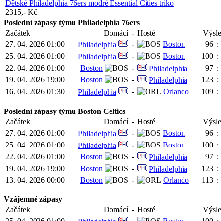
Dětské Philadelphia 76ers modré Essential Cities triko
2315,- Kč
Poslední zápasy týmu Philadelphia 76ers
Začátek
Domácí
-
Hosté
Výsl
27. 04. 2026 01:00
-
Boston
96
:
Philadelphia
25. 04. 2026 01:00
-
Boston
100
:
Philadelphia
22. 04. 2026 01:00
Boston
-
97
:
Philadelphia
19. 04. 2026 19:00
Boston
-
123
:
Philadelphia
16. 04. 2026 01:30
-
Orlando
109
:
Philadelphia
Poslední zápasy týmu Boston Celtics
Začátek
Domácí
-
Hosté
Výsl
27. 04. 2026 01:00
-
Boston
96
:
Philadelphia
25. 04. 2026 01:00
-
Boston
100
:
Philadelphia
22. 04. 2026 01:00
Boston
-
97
:
Philadelphia
19. 04. 2026 19:00
Boston
-
123
:
Philadelphia
13. 04. 2026 00:00
Boston
-
Orlando
113
:
Vzájemné zápasy
Začátek
Domácí
-
Hosté
Výsl
25. 04. 2026 01:00
-
Boston
100
: