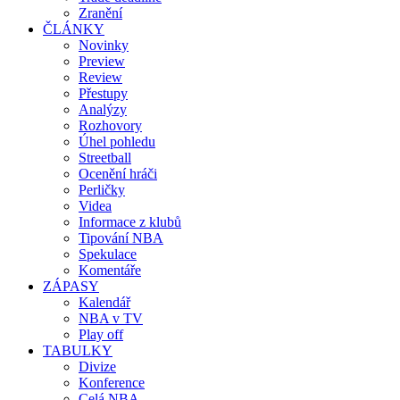
Zranění
ČLÁNKY
Novinky
Preview
Review
Přestupy
Analýzy
Rozhovory
Úhel pohledu
Streetball
Ocenění hráči
Perličky
Videa
Informace z klubů
Tipování NBA
Spekulace
Komentáře
ZÁPASY
Kalendář
NBA v TV
Play off
TABULKY
Divize
Konference
Celá NBA