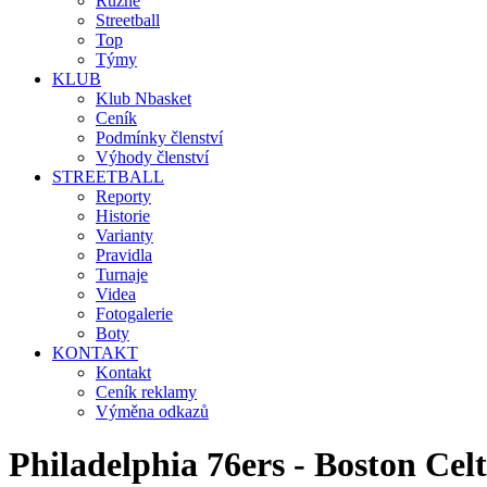
Různé
Streetball
Top
Týmy
KLUB
Klub Nbasket
Ceník
Podmínky členství
Výhody členství
STREETBALL
Reporty
Historie
Varianty
Pravidla
Turnaje
Videa
Fotogalerie
Boty
KONTAKT
Kontakt
Ceník reklamy
Výměna odkazů
Philadelphia 76ers - Boston Ce