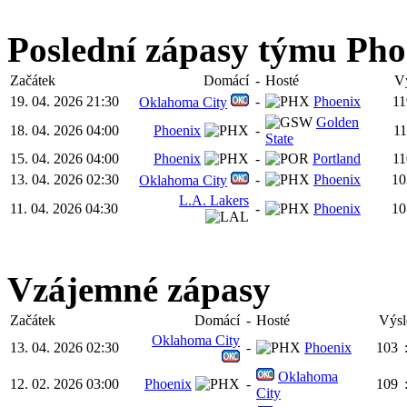
Poslední zápasy týmu Pho
Začátek
Domácí
-
Hosté
V
19. 04. 2026 21:30
-
Phoenix
11
Oklahoma City
Golden
18. 04. 2026 04:00
Phoenix
-
11
State
15. 04. 2026 04:00
Phoenix
-
Portland
11
13. 04. 2026 02:30
-
Phoenix
10
Oklahoma City
L.A. Lakers
11. 04. 2026 04:30
-
Phoenix
10
Vzájemné zápasy
Začátek
Domácí
-
Hosté
Výsl
Oklahoma City
13. 04. 2026 02:30
-
Phoenix
103
Oklahoma
12. 02. 2026 03:00
Phoenix
-
109
City