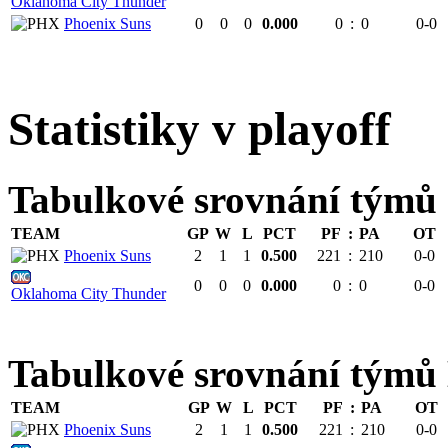
Oklahoma City Thunder
Phoenix Suns
0
0
0
0.000
0
:
0
0-0
Statistiky v playoff
Tabulkové srovnání týmů
TEAM
GP
W
L
PCT
PF
:
PA
OT
Phoenix Suns
2
1
1
0.500
221
:
210
0-0
0
0
0
0.000
0
:
0
0-0
Oklahoma City Thunder
Tabulkové srovnání tý
TEAM
GP
W
L
PCT
PF
:
PA
OT
Phoenix Suns
2
1
1
0.500
221
:
210
0-0