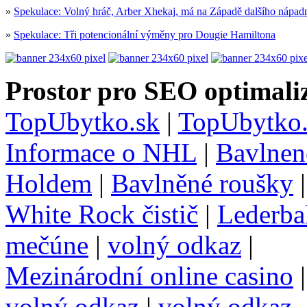
»
Spekulace: Volný hráč, Arber Xhekaj, má na Západě dalšího nápad
»
Spekulace: Tři potencionální výměny pro Dougie Hamiltona
Prostor pro SEO optimaliz
TopUbytko.sk
|
TopUbytko.
Informace o NHL
|
Bavlnen
Holdem
|
Bavlněné roušky
White Rock čistič
|
Lederba
mečúne
|
volný odkaz
|
Mezinárodní online casino
volný odkaz
|
volný odkaz