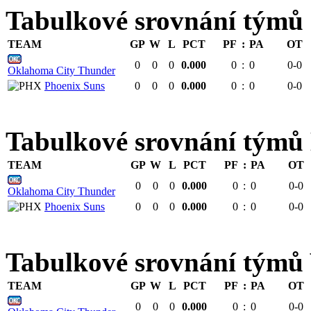
Tabulkové srovnání týmů
TEAM
GP
W
L
PCT
PF
:
PA
OT
0
0
0
0.000
0
:
0
0-0
Oklahoma City Thunder
Phoenix Suns
0
0
0
0.000
0
:
0
0-0
Tabulkové srovnání tý
TEAM
GP
W
L
PCT
PF
:
PA
OT
0
0
0
0.000
0
:
0
0-0
Oklahoma City Thunder
Phoenix Suns
0
0
0
0.000
0
:
0
0-0
Tabulkové srovnání tým
TEAM
GP
W
L
PCT
PF
:
PA
OT
0
0
0
0.000
0
:
0
0-0