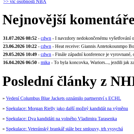
>> víc osobností NBA
Nejnovější komentář
31.07.2026 08:52
-
cdwn
- I navzdory nedokončenému vyšetřování ohl
23.06.2026 10:22
-
cdwn
- Heat receive: Giannis Antetokounmpo Bobb
29.05.2026 10:49
-
cdwn
- Finále západní konference je vyrovnané, 
16.04.2026 06:50
-
mika
- To byla koncovka, Wariors..., jezdili jak za 
Poslední články z NH
»
Vedení Columbus Blue Jackets oznámilo partnerství s ECHL
»
Spekulace: Morgan Rielly jako další možný kandidát na výměnu
»
Spekulace: Dva kandidáti na volného Vladimira Tarasenka
»
Spekulace: Veteránský brankář stále bez smlouvy, trh vysychá