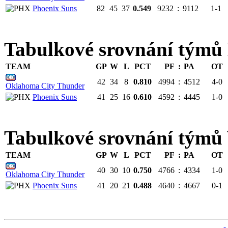
Phoenix Suns
82
45
37
0.549
9232
:
9112
1-1
Tabulkové srovnání tý
TEAM
GP
W
L
PCT
PF
:
PA
OT
42
34
8
0.810
4994
:
4512
4-0
Oklahoma City Thunder
Phoenix Suns
41
25
16
0.610
4592
:
4445
1-0
Tabulkové srovnání tým
TEAM
GP
W
L
PCT
PF
:
PA
OT
40
30
10
0.750
4766
:
4334
1-0
Oklahoma City Thunder
Phoenix Suns
41
20
21
0.488
4640
:
4667
0-1