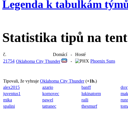
Legenda k tabulkám tým
Statistika tipů na ten
č.
Domácí
-
Hosté
21754
-
Phoenix Suns
Oklahoma City Thunder
Tipovali, že vyhraje
Oklahoma City Thunder
(
+1b.
)
alex2015
azario
banff
dox
juventus1
kornovec
lukinatorm
mak
mika
pawel
raili
run
spalini
tatranec
thesmurf
tom