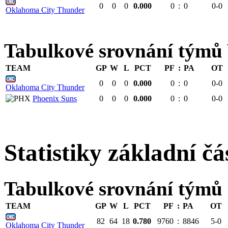
0
0
0
0.000
0
:
0
0-0
Oklahoma City Thunder
Tabulkové srovnání tým
TEAM
GP
W
L
PCT
PF
:
PA
OT
0
0
0
0.000
0
:
0
0-0
Oklahoma City Thunder
Phoenix Suns
0
0
0
0.000
0
:
0
0-0
Statistiky základní čá
Tabulkové srovnání týmů
TEAM
GP
W
L
PCT
PF
:
PA
OT
82
64
18
0.780
9760
:
8846
5-0
Oklahoma City Thunder