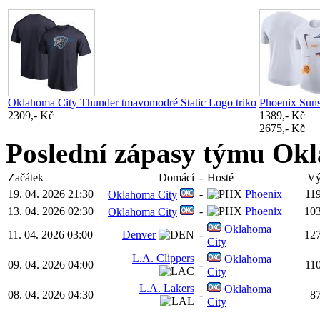
Oklahoma City Thunder tmavomodré Static Logo triko
Phoenix Suns
2309,- Kč
1389,- Kč
2675,- Kč
Poslední zápasy týmu Ok
Začátek
Domácí
-
Hosté
Vý
19. 04. 2026 21:30
-
Phoenix
11
Oklahoma City
13. 04. 2026 02:30
-
Phoenix
10
Oklahoma City
Oklahoma
11. 04. 2026 03:00
Denver
-
12
City
L.A. Clippers
Oklahoma
09. 04. 2026 04:00
-
11
City
L.A. Lakers
Oklahoma
08. 04. 2026 04:30
-
8
City