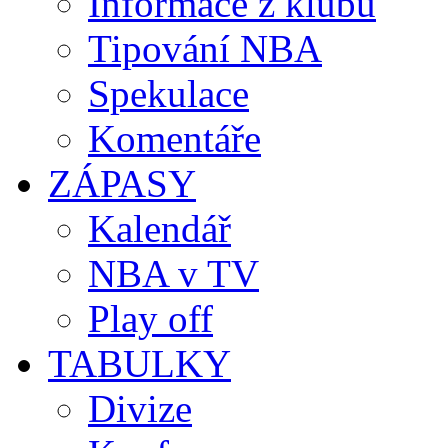
Informace z klubů
Tipování NBA
Spekulace
Komentáře
ZÁPASY
Kalendář
NBA v TV
Play off
TABULKY
Divize