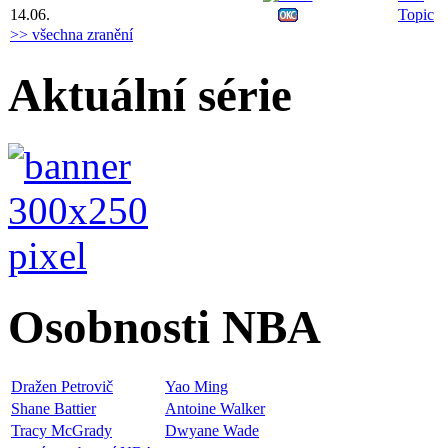
14.06.
Topic
>> všechna zranění
Aktuální série
Osobnosti NBA
Dražen Petrovič
Yao Ming
Shane Battier
Antoine Walker
Tracy McGrady
Dwyane Wade