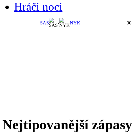
Hráči noci
SAS
-
NYK
90
Nejtipovanější zápas