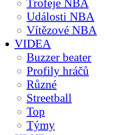
Trofeje NBA
Události NBA
Vítězové NBA
VIDEA
Buzzer beater
Profily hráčů
Různé
Streetball
Top
Týmy