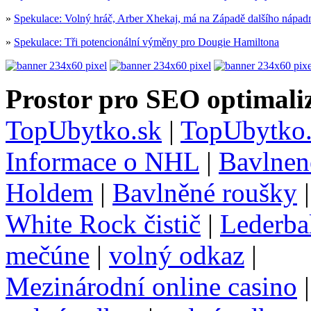
»
Spekulace: Volný hráč, Arber Xhekaj, má na Západě dalšího nápad
»
Spekulace: Tři potencionální výměny pro Dougie Hamiltona
Prostor pro SEO optimaliz
TopUbytko.sk
|
TopUbytko.
Informace o NHL
|
Bavlnen
Holdem
|
Bavlněné roušky
White Rock čistič
|
Lederba
mečúne
|
volný odkaz
|
Mezinárodní online casino