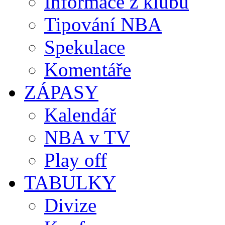
Informace z klubů
Tipování NBA
Spekulace
Komentáře
ZÁPASY
Kalendář
NBA v TV
Play off
TABULKY
Divize