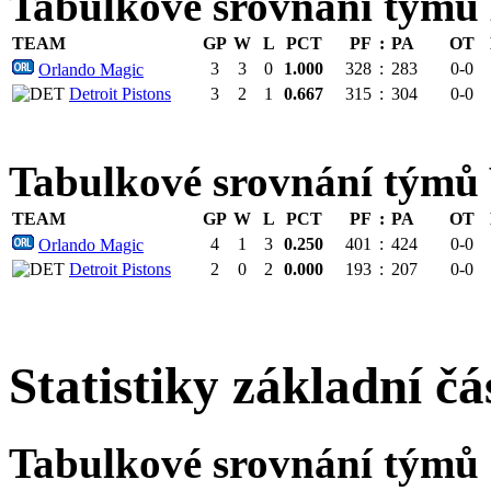
Tabulkové srovnání tý
TEAM
GP
W
L
PCT
PF
:
PA
OT
3
3
0
1.000
328
:
283
0-0
Orlando Magic
Detroit Pistons
3
2
1
0.667
315
:
304
0-0
Tabulkové srovnání tým
TEAM
GP
W
L
PCT
PF
:
PA
OT
4
1
3
0.250
401
:
424
0-0
Orlando Magic
Detroit Pistons
2
0
2
0.000
193
:
207
0-0
Statistiky základní čá
Tabulkové srovnání týmů