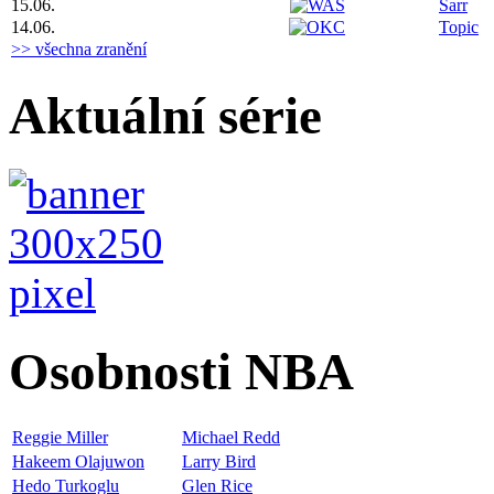
15.06.
Sarr
14.06.
Topic
>> všechna zranění
Aktuální série
Osobnosti NBA
Reggie Miller
Michael Redd
Hakeem Olajuwon
Larry Bird
Hedo Turkoglu
Glen Rice