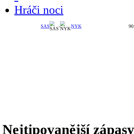
Hráči noci
SAS
-
NYK
90
Nejtipovanější zápas