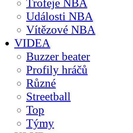
Trofeje NBA
Události NBA
Vítězové NBA
VIDEA
Buzzer beater
Profily hráčů
Různé
Streetball
Top
Týmy