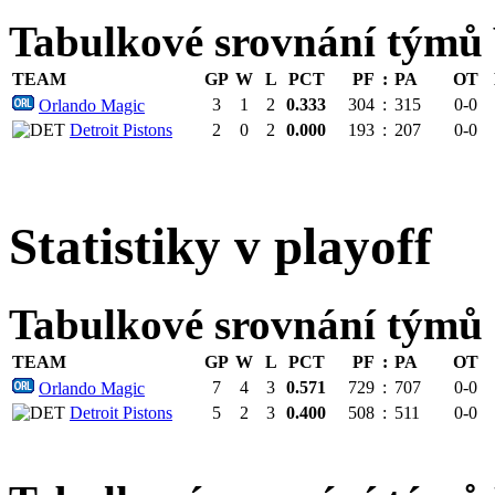
Tabulkové srovnání tým
TEAM
GP
W
L
PCT
PF
:
PA
OT
3
1
2
0.333
304
:
315
0-0
Orlando Magic
Detroit Pistons
2
0
2
0.000
193
:
207
0-0
Statistiky v playoff
Tabulkové srovnání týmů
TEAM
GP
W
L
PCT
PF
:
PA
OT
7
4
3
0.571
729
:
707
0-0
Orlando Magic
Detroit Pistons
5
2
3
0.400
508
:
511
0-0