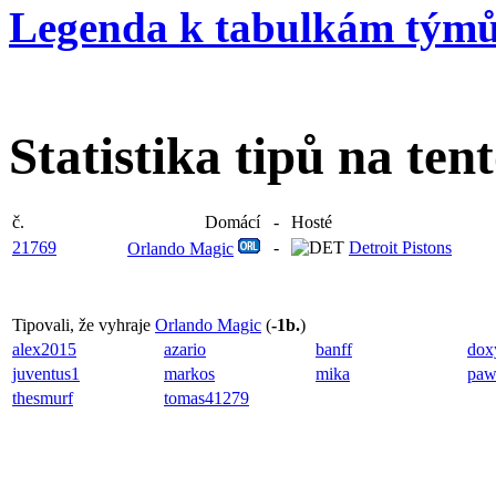
Legenda k tabulkám tým
Statistika tipů na ten
č.
Domácí
-
Hosté
21769
-
Detroit Pistons
Orlando Magic
Tipovali, že vyhraje
Orlando Magic
(
-1b.
)
alex2015
azario
banff
dox
juventus1
markos
mika
paw
thesmurf
tomas41279