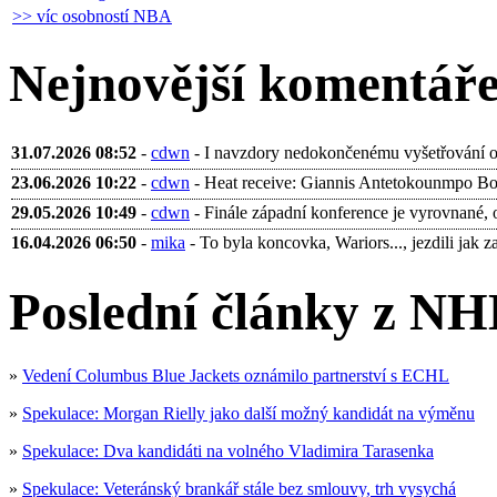
>> víc osobností NBA
Nejnovější komentář
31.07.2026 08:52
-
cdwn
- I navzdory nedokončenému vyšetřování ohl
23.06.2026 10:22
-
cdwn
- Heat receive: Giannis Antetokounmpo Bobb
29.05.2026 10:49
-
cdwn
- Finále západní konference je vyrovnané, 
16.04.2026 06:50
-
mika
- To byla koncovka, Wariors..., jezdili jak za 
Poslední články z NH
»
Vedení Columbus Blue Jackets oznámilo partnerství s ECHL
»
Spekulace: Morgan Rielly jako další možný kandidát na výměnu
»
Spekulace: Dva kandidáti na volného Vladimira Tarasenka
»
Spekulace: Veteránský brankář stále bez smlouvy, trh vysychá