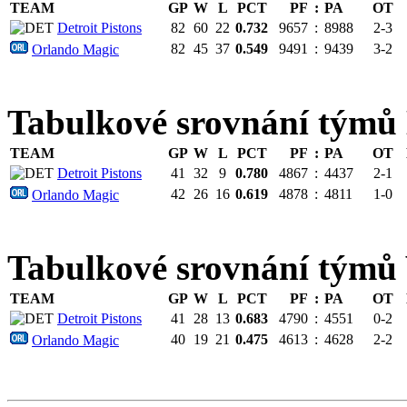
TEAM
GP
W
L
PCT
PF
:
PA
OT
Detroit Pistons
82
60
22
0.732
9657
:
8988
2-3
82
45
37
0.549
9491
:
9439
3-2
Orlando Magic
Tabulkové srovnání tý
TEAM
GP
W
L
PCT
PF
:
PA
OT
Detroit Pistons
41
32
9
0.780
4867
:
4437
2-1
42
26
16
0.619
4878
:
4811
1-0
Orlando Magic
Tabulkové srovnání tým
TEAM
GP
W
L
PCT
PF
:
PA
OT
Detroit Pistons
41
28
13
0.683
4790
:
4551
0-2
40
19
21
0.475
4613
:
4628
2-2
Orlando Magic