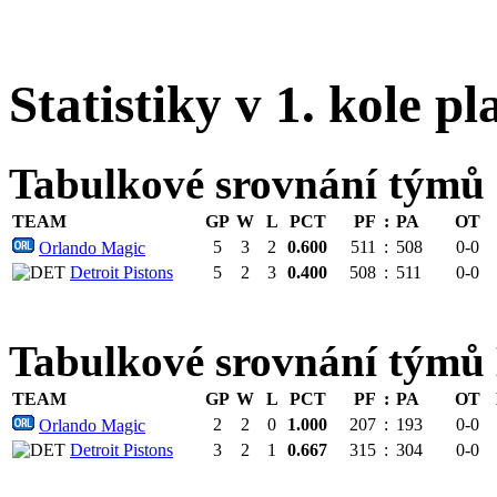
Statistiky v 1. kole pl
Tabulkové srovnání týmů
TEAM
GP
W
L
PCT
PF
:
PA
OT
5
3
2
0.600
511
:
508
0-0
Orlando Magic
Detroit Pistons
5
2
3
0.400
508
:
511
0-0
Tabulkové srovnání tý
TEAM
GP
W
L
PCT
PF
:
PA
OT
2
2
0
1.000
207
:
193
0-0
Orlando Magic
Detroit Pistons
3
2
1
0.667
315
:
304
0-0