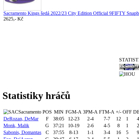
Sacramento Kings šedá 2022/23 City Edition Official 9FIFTY Snapba
2625,- Kč
STATIST
Statistiky hráčů
Sacramento
POS
MIN
FGM-A
3PM-A
FTM-A
+/-
OFF
D
DeRozan, DeMar
F
38:05
12-23
2-4
7-7
12
1
Monk, Malik
G
37:21
10-19
2-6
4-5
8
1
Sabonis, Domantas
C
37:55
8-13
1-1
3-4
16
5