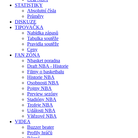
STATISTIKY
Absolutní čísla
Průměry
DISKUZE
TIPOVAČKA
Nabídka zápasů
Tabulka soutěže
Pravidla soutěže
Ceny
FAN ZÓNA
Nbasket poradna
Draft NBA - Historie
Filmy o basketbalu
Historie NBA
Osobnosti NBA
Pojmy NBA
Preview sezóny
Stadióny NBA
Trofeje NBA
Události NBA
Vítězové NBA
VIDEA
Buzzer beater
Profily hráčů