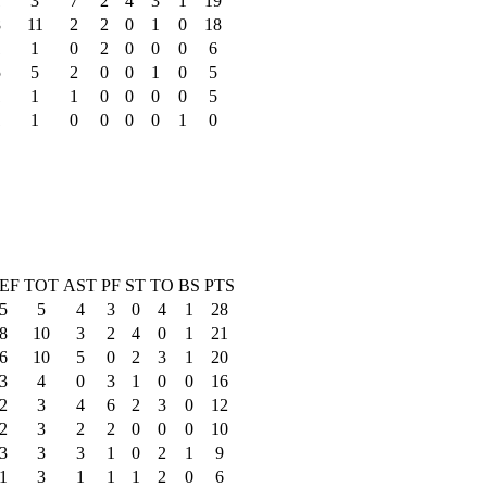
1
3
7
2
4
3
1
19
8
11
2
2
0
1
0
18
1
1
0
2
0
0
0
6
5
5
2
0
0
1
0
5
1
1
1
0
0
0
0
5
1
1
0
0
0
0
1
0
EF
TOT
AST
PF
ST
TO
BS
PTS
5
5
4
3
0
4
1
28
8
10
3
2
4
0
1
21
6
10
5
0
2
3
1
20
3
4
0
3
1
0
0
16
2
3
4
6
2
3
0
12
2
3
2
2
0
0
0
10
3
3
3
1
0
2
1
9
1
3
1
1
1
2
0
6