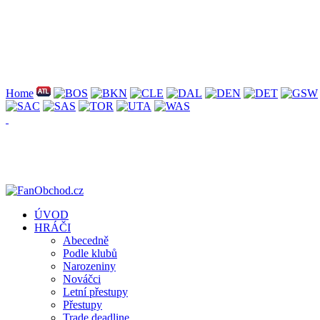
Home
ÚVOD
HRÁČI
Abecedně
Podle klubů
Narozeniny
Nováčci
Letní přestupy
Přestupy
Trade deadline