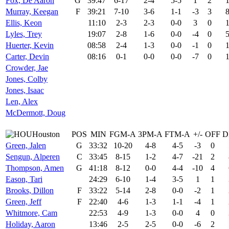
Fox, De'Aaron
G
39:47
6-17
2-4
5-5
1
2
Murray, Keegan
F
39:21
7-10
3-6
1-1
-3
3
Ellis, Keon
11:10
2-3
2-3
0-0
3
0
Lyles, Trey
19:07
2-8
1-6
0-0
-4
0
Huerter, Kevin
08:58
2-4
1-3
0-0
-1
0
Carter, Devin
08:16
0-1
0-0
0-0
-7
0
Crowder, Jae
Jones, Colby
Jones, Isaac
Len, Alex
McDermott, Doug
Houston
POS
MIN
FGM-A
3PM-A
FTM-A
+/-
OFF
D
Green, Jalen
G
33:32
10-20
4-8
4-5
-3
0
Sengun, Alperen
C
33:45
8-15
1-2
4-7
-21
2
Thompson, Amen
G
41:18
8-12
0-0
4-4
-10
4
Eason, Tari
24:29
6-10
1-4
3-5
1
1
Brooks, Dillon
F
33:22
5-14
2-8
0-0
-2
1
Green, Jeff
F
22:40
4-6
1-3
1-1
-4
1
Whitmore, Cam
22:53
4-9
1-3
0-0
4
0
Holiday, Aaron
13:46
2-5
2-5
0-0
-6
2