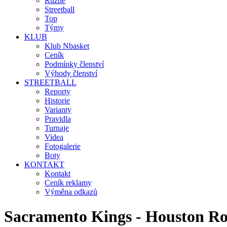
Různé
Streetball
Top
Týmy
KLUB
Klub Nbasket
Ceník
Podmínky členství
Výhody členství
STREETBALL
Reporty
Historie
Varianty
Pravidla
Turnaje
Videa
Fotogalerie
Boty
KONTAKT
Kontakt
Ceník reklamy
Výměna odkazů
Sacramento Kings - Houston R