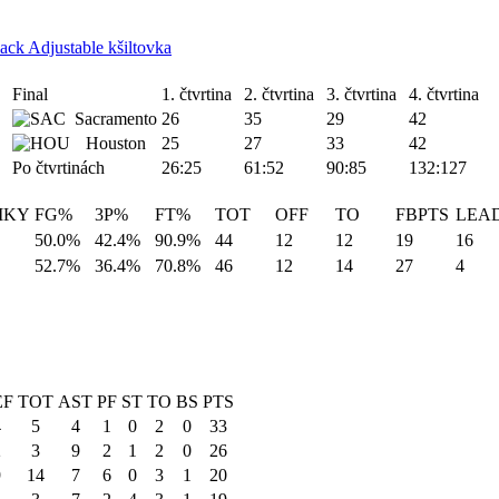
ck Adjustable kšiltovka
Final
1. čtvrtina
2. čtvrtina
3. čtvrtina
4. čtvrtina
Sacramento
26
35
29
42
Houston
25
27
33
42
Po čtvrtinách
26:25
61:52
90:85
132:127
IKY
FG%
3P%
FT%
TOT
OFF
TO
FBPTS
LEA
50.0%
42.4%
90.9%
44
12
12
19
16
52.7%
36.4%
70.8%
46
12
14
27
4
EF
TOT
AST
PF
ST
TO
BS
PTS
4
5
4
1
0
2
0
33
2
3
9
2
1
2
0
26
9
14
7
6
0
3
1
20