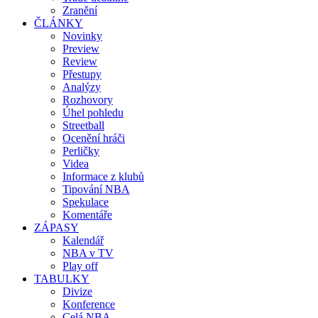
Zranění
ČLÁNKY
Novinky
Preview
Review
Přestupy
Analýzy
Rozhovory
Úhel pohledu
Streetball
Ocenění hráči
Perličky
Videa
Informace z klubů
Tipování NBA
Spekulace
Komentáře
ZÁPASY
Kalendář
NBA v TV
Play off
TABULKY
Divize
Konference
Celá NBA