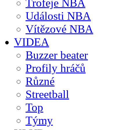
Trofeje NBA
Události NBA
Vítězové NBA
VIDEA
Buzzer beater
Profily hráčů
Různé
Streetball
Top
Týmy