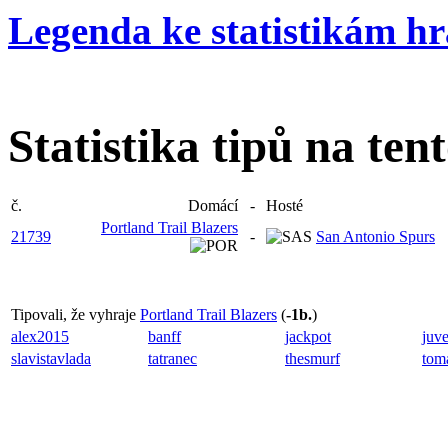
Legenda ke statistikám h
Statistika tipů na ten
č.
Domácí
-
Hosté
Portland Trail Blazers
21739
-
San Antonio Spurs
Tipovali, že vyhraje
Portland Trail Blazers
(
-1b.
)
alex2015
banff
jackpot
juv
slavistavlada
tatranec
thesmurf
tom