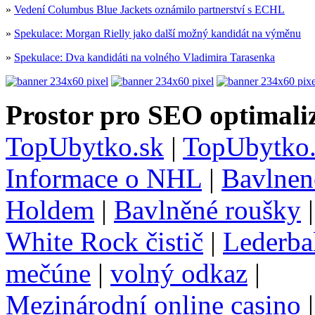
»
Vedení Columbus Blue Jackets oznámilo partnerství s ECHL
»
Spekulace: Morgan Rielly jako další možný kandidát na výměnu
»
Spekulace: Dva kandidáti na volného Vladimira Tarasenka
Prostor pro SEO optimaliz
TopUbytko.sk
|
TopUbytko.
Informace o NHL
|
Bavlnen
Holdem
|
Bavlněné roušky
White Rock čistič
|
Lederba
mečúne
|
volný odkaz
|
Mezinárodní online casino