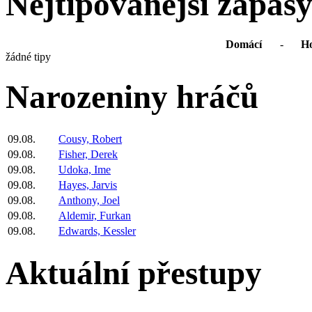
Nejtipovanější zápas
Domácí
-
Ho
žádné tipy
Narozeniny hráčů
09.08.
Cousy, Robert
09.08.
Fisher, Derek
09.08.
Udoka, Ime
09.08.
Hayes, Jarvis
09.08.
Anthony, Joel
09.08.
Aldemir, Furkan
09.08.
Edwards, Kessler
Aktuální přestupy