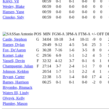
Krejci, Vit
00:59
0-1
0-1
0-0
0
0
Wesley, Blake
00:59
0-0
0-0
0-0
0
0
Hansen, Yang
00:59
0-0
0-0
0-0
0
0
Cissoko, Sidy
00:59
0-0
0-0
0-0
0
0
San Antonio
POS
MIN
FGM-A
3PM-A
FTM-A
+/-
OFF
D
Castle, Stephon
G
34:04
10-18
3-4
10-11
-9
0
Harper, Dylan
29:49
9-12
4-5
5-6
25
3
Fox, De'Aaron
G
36:28
7-16
1-6
3-5
8
0
Kornet, Luke
C
29:56
6-9
1-1
1-2
4
5
Vassell, Devin
F
32:32
4-12
3-7
0-1
6
1
Champagnie, Julian
F
27:14
3-7
2-4
1-1
7
0
Johnson, Keldon
20:54
1-7
1-1
2-2
4
1
Bryant, Carter
22:38
1-5
1-4
0-0
17
4
Barnes, Harrison
06:25
0-1
0-1
0-0
-2
0
Biyombo, Bismack
Waters III, Lindy
Olynyk, Kelly
Plumlee, Mason