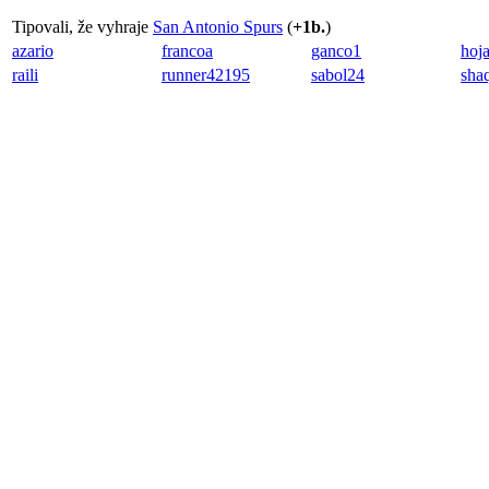
Tipovali, že vyhraje
San Antonio Spurs
(
+1b.
)
azario
francoa
ganco1
hoj
raili
runner42195
sabol24
sha