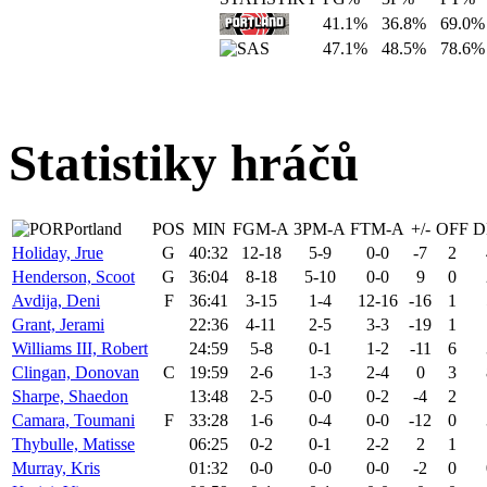
41.1%
36.8%
69.0%
47.1%
48.5%
78.6%
Statistiky hráčů
Portland
POS
MIN
FGM-A
3PM-A
FTM-A
+/-
OFF
D
Holiday, Jrue
G
40:32
12-18
5-9
0-0
-7
2
Henderson, Scoot
G
36:04
8-18
5-10
0-0
9
0
Avdija, Deni
F
36:41
3-15
1-4
12-16
-16
1
Grant, Jerami
22:36
4-11
2-5
3-3
-19
1
Williams III, Robert
24:59
5-8
0-1
1-2
-11
6
Clingan, Donovan
C
19:59
2-6
1-3
2-4
0
3
Sharpe, Shaedon
13:48
2-5
0-0
0-2
-4
2
Camara, Toumani
F
33:28
1-6
0-4
0-0
-12
0
Thybulle, Matisse
06:25
0-2
0-1
2-2
2
1
Murray, Kris
01:32
0-0
0-0
0-0
-2
0