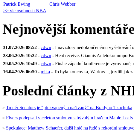
Patrick Ewing
Chris Webber
>> víc osobností NBA
Nejnovější komentář
31.07.2026 08:52
-
cdwn
- I navzdory nedokončenému vyšetřování ohl
23.06.2026 10:22
-
cdwn
- Heat receive: Giannis Antetokounmpo Bobb
29.05.2026 10:49
-
cdwn
- Finále západní konference je vyrovnané, 
16.04.2026 06:50
-
mika
- To byla koncovka, Wariors..., jezdili jak za 
Poslední články z NH
»
Trenér Senators je "překvapený a naštvaný" na Bradyho Tkachuka
»
Flyers podepsali víceletou smlouvu s bývalým hráčem Maple Leafs
»
Spekulace: Matthew Schaefer, další hráč na řadě s rekordní smlouv