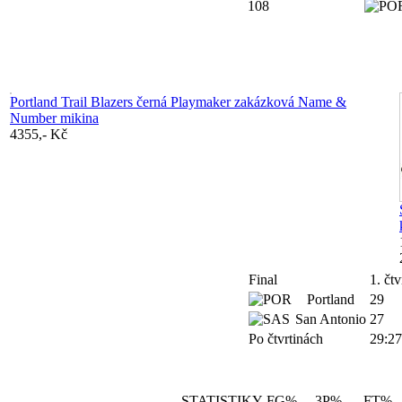
108
Portland Trail Blazers černá Playmaker zakázková Name &
Number mikina
4355,- Kč
Final
1. čtv
Portland
29
San Antonio
27
Po čtvrtinách
29:27
STATISTIKY
FG%
3P%
FT%