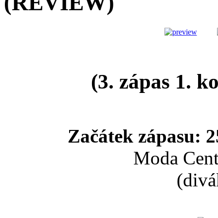
(REVIEW)
(3. zápas 1. k
Začátek zápasu: 2
Moda Cente
(divá