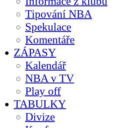
Informace z klubů
Tipování NBA
Spekulace
Komentáře
ZÁPASY
Kalendář
NBA v TV
Play off
TABULKY
Divize