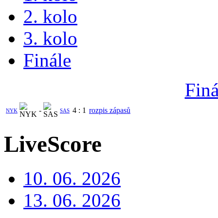
2. kolo
3. kolo
Finále
Finá
-
4
:
1
rozpis zápasů
NYK
SAS
LiveScore
10. 06. 2026
13. 06. 2026