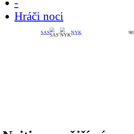
-
Hráči noci
SAS
-
NYK
90