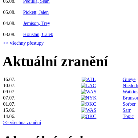
05.08.
Pedulla, Sean
05.08.
Pickett, Jalen
04.08.
Jemison, Trey
03.08.
Houstan, Caleb
>> všechny přestupy
Aktuální zranění
16.07.
Gueye
10.07.
Niederh
09.07.
Watkin
07.07.
Brunso
01.07.
Sorber
15.06.
Sarr
14.06.
Topic
>> všechna zranění