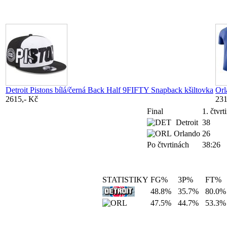
Detroit Pistons bílá/černá Back Half 9FIFTY Snapback kšiltovka
Orl
2615,- Kč
231
Final
1. čtvrt
Detroit
38
Orlando
26
Po čtvrtinách
38:26
STATISTIKY
FG%
3P%
FT%
48.8%
35.7%
80.0%
47.5%
44.7%
53.3%