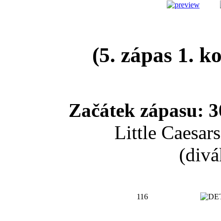
(5. zápas 1. k
Začátek zápasu: 3
Little Caesar
(divá
116