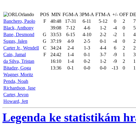
Orlando
POS
MIN
FGM-A
3PM-A
FTM-A
+/-
OFF
DE
Banchero, Paolo
F
40:48
17-31
6-11
5-12
0
2
7
Black, Anthony
39:08
7-12
4-6
1-2
-4
0
5
Bane, Desmond
G
33:53
6-15
4-10
2-2
-2
1
4
Suggs, Jalen
G
37:19
4-9
2-5
0-1
-4
0
2
Carter Jr., Wendell
C
34:24
2-4
1-3
4-4
6
2
2
Cain, Jamal
F
24:42
1-4
0-1
3-7
-9
1
3
da Silva, Tristan
16:10
1-4
0-2
1-2
-9
2
1
Bitadze, Goga
13:36
0-1
0-0
0-0
-13
0
1
Wagner, Moritz
Penda, Noah
Richardson, Jase
Carter, Jevon
Howard, Jett
Legenda ke statistikám h