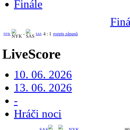
Finále
Finá
-
4
:
1
rozpis zápasů
NYK
SAS
LiveScore
10. 06. 2026
13. 06. 2026
-
Hráči noci
SAS
-
NYK
90