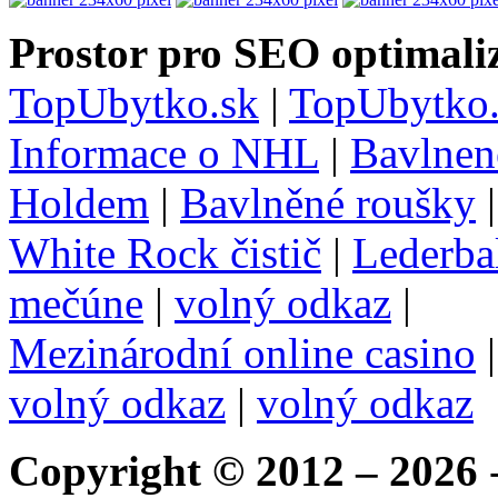
Prostor pro SEO optimaliz
TopUbytko.sk
|
TopUbytko.
Informace o NHL
|
Bavlnen
Holdem
|
Bavlněné roušky
White Rock čistič
|
Lederba
mečúne
|
volný odkaz
|
Mezinárodní online casino
volný odkaz
|
volný odkaz
Copyright © 2012 – 2026
-