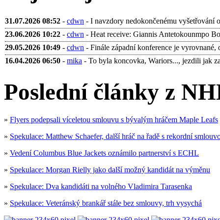
31.07.2026 08:52
-
cdwn
- I navzdory nedokončenému vyšetřování ohl
23.06.2026 10:22
-
cdwn
- Heat receive: Giannis Antetokounmpo Bobb
29.05.2026 10:49
-
cdwn
- Finále západní konference je vyrovnané, 
16.04.2026 06:50
-
mika
- To byla koncovka, Wariors..., jezdili jak za 
Poslední články z NH
»
Flyers podepsali víceletou smlouvu s bývalým hráčem Maple Leafs
»
Spekulace: Matthew Schaefer, další hráč na řadě s rekordní smlouv
»
Vedení Columbus Blue Jackets oznámilo partnerství s ECHL
»
Spekulace: Morgan Rielly jako další možný kandidát na výměnu
»
Spekulace: Dva kandidáti na volného Vladimira Tarasenka
»
Spekulace: Veteránský brankář stále bez smlouvy, trh vysychá