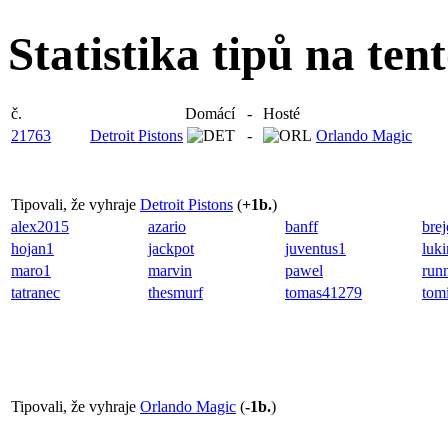
Statistika tipů na ten
č.
Domácí
-
Hosté
21763
Detroit Pistons
-
Orlando Magic
Tipovali, že vyhraje
Detroit Pistons
(
+1b.
)
alex2015
azario
banff
bre
hojan1
jackpot
juventus1
luk
maro1
marvin
pawel
run
tatranec
thesmurf
tomas41279
tom
Tipovali, že vyhraje
Orlando Magic
(
-1b.
)