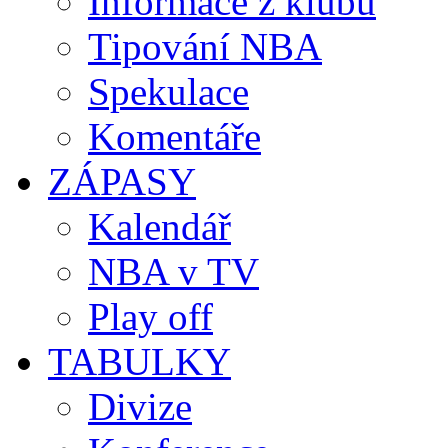
Informace z klubů
Tipování NBA
Spekulace
Komentáře
ZÁPASY
Kalendář
NBA v TV
Play off
TABULKY
Divize