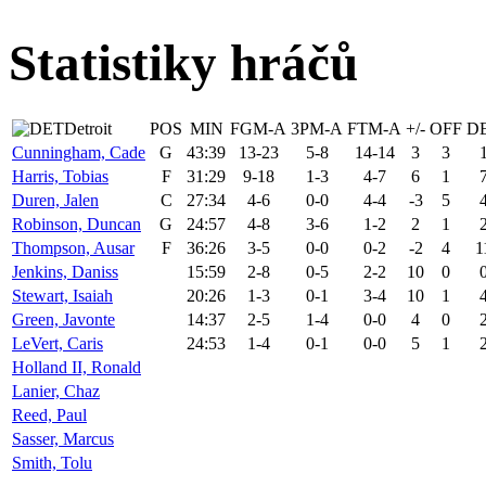
Statistiky hráčů
Detroit
POS
MIN
FGM-A
3PM-A
FTM-A
+/-
OFF
D
Cunningham, Cade
G
43:39
13-23
5-8
14-14
3
3
Harris, Tobias
F
31:29
9-18
1-3
4-7
6
1
Duren, Jalen
C
27:34
4-6
0-0
4-4
-3
5
Robinson, Duncan
G
24:57
4-8
3-6
1-2
2
1
Thompson, Ausar
F
36:26
3-5
0-0
0-2
-2
4
1
Jenkins, Daniss
15:59
2-8
0-5
2-2
10
0
Stewart, Isaiah
20:26
1-3
0-1
3-4
10
1
Green, Javonte
14:37
2-5
1-4
0-0
4
0
LeVert, Caris
24:53
1-4
0-1
0-0
5
1
Holland II, Ronald
Lanier, Chaz
Reed, Paul
Sasser, Marcus
Smith, Tolu