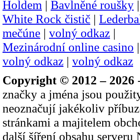
Holdem
|
Bavlněné roušky
White Rock čistič
|
Lederba
mečúne
|
volný odkaz
|
Mezinárodní online casino
volný odkaz
|
volný odkaz
Copyright © 2012 – 2026
-
značky a jména jsou použity
neoznačují jakékoliv příbuz
stránkami a majitelem obch
další šíření obsahu serveru