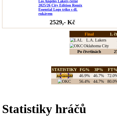
Los Angeles Lakers černé
2025/26 City Edition Remix
Essential Logo triko s dl.
rukávem
2529,- Kč
Final
1. č
L.A. Lakers
Oklahoma City
Po čtvrtinách
2
STATISTIKY
FG%
3P%
FT
46.9%
46.7%
72.0
56.4%
44.7%
80.0
Statistiky hráčů