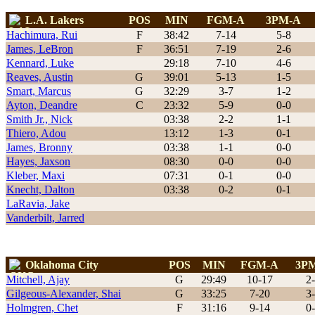
L.A. Lakers
POS
MIN
FGM-A
3PM-A
Hachimura, Rui
F
38:42
7-14
5-8
James, LeBron
F
36:51
7-19
2-6
Kennard, Luke
29:18
7-10
4-6
Reaves, Austin
G
39:01
5-13
1-5
Smart, Marcus
G
32:29
3-7
1-2
Ayton, Deandre
C
23:32
5-9
0-0
Smith Jr., Nick
03:38
2-2
1-1
Thiero, Adou
13:12
1-3
0-1
James, Bronny
03:38
1-1
0-0
Hayes, Jaxson
08:30
0-0
0-0
Kleber, Maxi
07:31
0-1
0-0
Knecht, Dalton
03:38
0-2
0-1
LaRavia, Jake
Vanderbilt, Jarred
Oklahoma City
POS
MIN
FGM-A
3P
Mitchell, Ajay
G
29:49
10-17
2
Gilgeous-Alexander, Shai
G
33:25
7-20
3
Holmgren, Chet
F
31:16
9-14
0