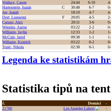
Wallace, Cason
24:44
6-10
4
Hartenstein, Isaiah
C
30:48
6-7
0
Joe, Isaiah
18:10
4-7
4
Dort, Luguentz
F
20:05
4-5
2
Caruso, Alex
20:11
3-6
0
Wiggins, Aaron
03:22
2-2
0
Williams, Jaylin
12:33
1-2
1
McCain, Jared
09:38
1-1
1
Williams, Kenrich
03:22
0-2
0
Topic, Nikola
02:38
0-1
0
Legenda ke statistikám h
Statistika tipů na ten
č.
Domácí
-
21780
Los Angeles Lakers
-