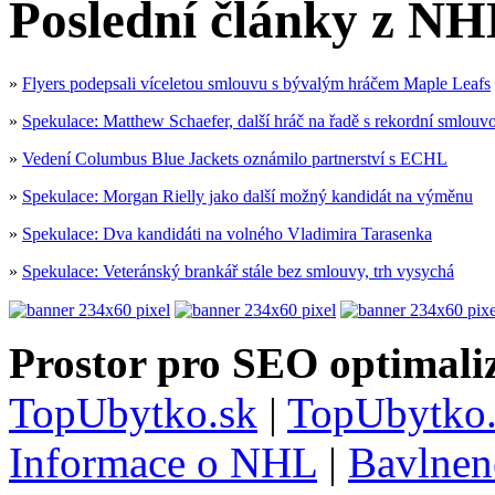
Poslední články z NH
»
Flyers podepsali víceletou smlouvu s bývalým hráčem Maple Leafs
»
Spekulace: Matthew Schaefer, další hráč na řadě s rekordní smlouv
»
Vedení Columbus Blue Jackets oznámilo partnerství s ECHL
»
Spekulace: Morgan Rielly jako další možný kandidát na výměnu
»
Spekulace: Dva kandidáti na volného Vladimira Tarasenka
»
Spekulace: Veteránský brankář stále bez smlouvy, trh vysychá
Prostor pro SEO optimaliz
TopUbytko.sk
|
TopUbytko.
Informace o NHL
|
Bavlnen