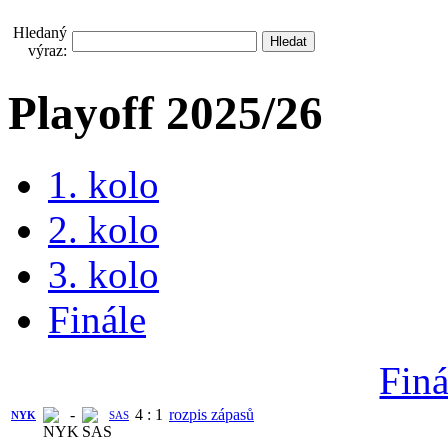
Hledaný
výraz:
Playoff 2025/26
1. kolo
2. kolo
3. kolo
Finále
Finá
-
4
:
1
rozpis zápasů
NYK
SAS