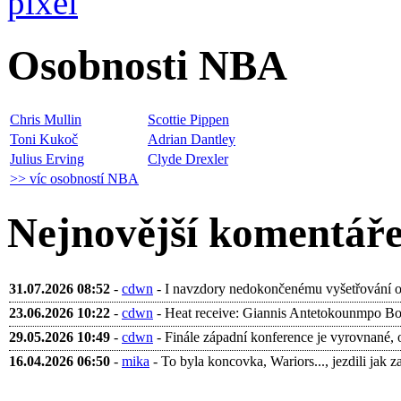
Osobnosti NBA
Chris Mullin
Scottie Pippen
Toni Kukoč
Adrian Dantley
Julius Erving
Clyde Drexler
>> víc osobností NBA
Nejnovější komentář
31.07.2026 08:52
-
cdwn
- I navzdory nedokončenému vyšetřování ohl
23.06.2026 10:22
-
cdwn
- Heat receive: Giannis Antetokounmpo Bobb
29.05.2026 10:49
-
cdwn
- Finále západní konference je vyrovnané, 
16.04.2026 06:50
-
mika
- To byla koncovka, Wariors..., jezdili jak za 