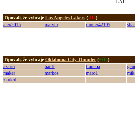
Tipovali, že vyhraje
Los Angeles Lakers
(
-1b.
)
alex2015
marvin
runner42195
sha
Tipovali, že vyhraje
Oklahoma City Thunder
(
+1b.
)
azario
banff
francoa
gan
maker
markos
maro1
mik
zkukol