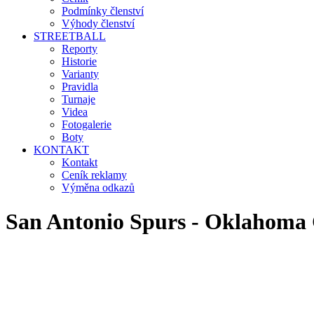
Podmínky členství
Výhody členství
STREETBALL
Reporty
Historie
Varianty
Pravidla
Turnaje
Videa
Fotogalerie
Boty
KONTAKT
Kontakt
Ceník reklamy
Výměna odkazů
San Antonio Spurs - Oklahoma