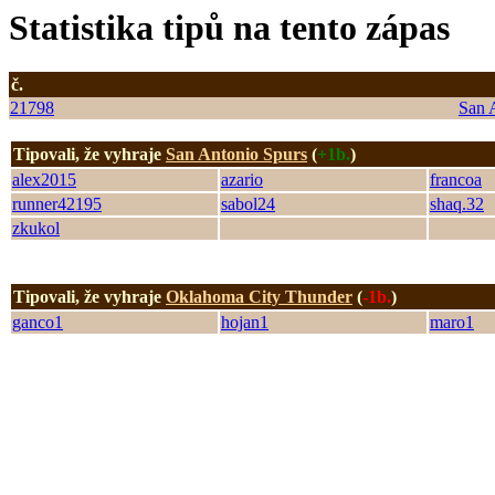
Statistika tipů na tento zápas
č.
21798
San 
Tipovali, že vyhraje
San Antonio Spurs
(
+1b.
)
alex2015
azario
francoa
runner42195
sabol24
shaq.32
zkukol
Tipovali, že vyhraje
Oklahoma City Thunder
(
-1b.
)
ganco1
hojan1
maro1