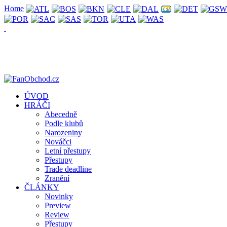
Home
ÚVOD
HRÁČI
Abecedně
Podle klubů
Narozeniny
Nováčci
Letní přestupy
Přestupy
Trade deadline
Zranění
ČLÁNKY
Novinky
Preview
Review
Přestupy