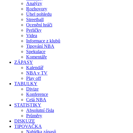
Analýzy
Rozhovory
Úhel pohledu
Streetball
Ocenění hráči
Perličky
Videa
Informace z klubů
Tipování NBA
Spekulace
Komentáře
ZÁPASY
Kalendář
NBA v TV
Play off
TABULKY
Divize
Konference
Celá NBA
STATISTIKY
Absolutní čísla
Průměry
DISKUZE
TIPOVAČKA
Nabídka zápasů