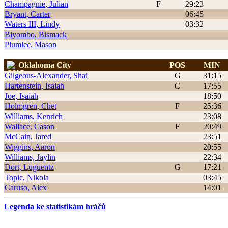
Champagnie, Julian
F
29:23
Bryant, Carter
06:45
Waters III, Lindy
03:32
Biyombo, Bismack
Plumlee, Mason
Oklahoma City
POS
MIN
Gilgeous-Alexander, Shai
G
31:15
Hartenstein, Isaiah
C
17:55
Joe, Isaiah
18:50
Holmgren, Chet
F
25:36
Williams, Kenrich
23:08
Wallace, Cason
F
20:49
McCain, Jared
23:51
Wiggins, Aaron
20:55
Williams, Jaylin
22:34
Dort, Luguentz
G
17:21
Topic, Nikola
03:45
Caruso, Alex
14:01
Legenda ke statistikám hráčů