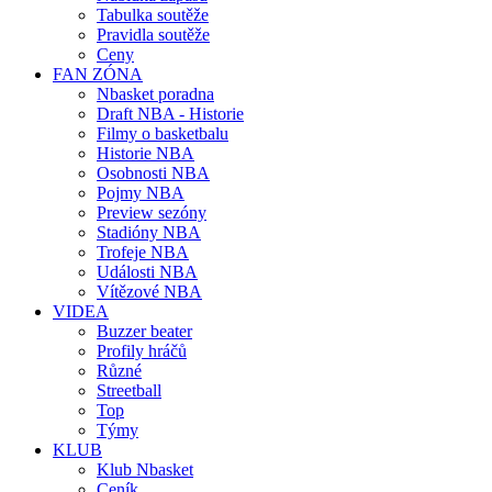
Tabulka soutěže
Pravidla soutěže
Ceny
FAN ZÓNA
Nbasket poradna
Draft NBA - Historie
Filmy o basketbalu
Historie NBA
Osobnosti NBA
Pojmy NBA
Preview sezóny
Stadióny NBA
Trofeje NBA
Události NBA
Vítězové NBA
VIDEA
Buzzer beater
Profily hráčů
Různé
Streetball
Top
Týmy
KLUB
Klub Nbasket
Ceník