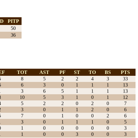
AD
PITP
50
36
EF
TOT
AST
PF
ST
TO
BS
PTS
5
8
5
2
2
4
3
33
6
6
3
0
1
1
1
13
1
3
6
5
1
1
1
13
8
10
5
3
1
0
1
12
4
5
2
2
0
2
0
7
2
3
0
1
1
2
0
6
5
7
0
1
0
0
2
6
1
3
0
1
1
1
0
5
0
1
0
0
0
0
0
3
1
1
0
0
3
0
0
3