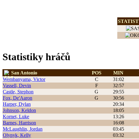
STATIST
Statistiky hráčů
San Antonio
POS
MIN
Wembanyama, Victor
C
31:02
Vassell, Devin
F
32:57
Castle, Stephon
G
29:55
Fox, De'Aaron
G
30:56
Harper, Dylan
20:34
Johnson, Keldon
18:05
Kornet, Luke
13:26
Barnes, Harrison
16:08
McLaughlin, Jordan
03:45
Olynyk, Kelly
03:32