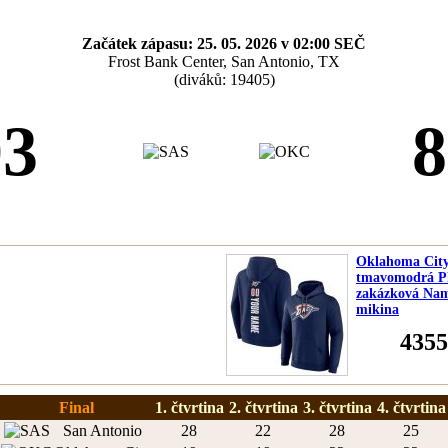
Začátek zápasu: 25. 05. 2026 v 02:00 SEČ
Frost Bank Center, San Antonio, TX
(diváků: 19405)
03
8
Oklahoma Cit
tmavomodrá P
zakázková Na
mikina
4355
Final
1. čtvrtina
2. čtvrtina
3. čtvrtina
4. čtvrtina
San Antonio
28
22
28
25