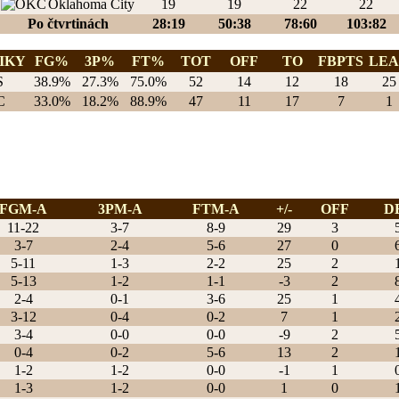
Oklahoma City
19
19
22
22
Po čtvrtinách
28:19
50:38
78:60
103:82
IKY
FG%
3P%
FT%
TOT
OFF
TO
FBPTS
LE
38.9%
27.3%
75.0%
52
14
12
18
25
33.0%
18.2%
88.9%
47
11
17
7
1
FGM-A
3PM-A
FTM-A
+/-
OFF
D
11-22
3-7
8-9
29
3
3-7
2-4
5-6
27
0
5-11
1-3
2-2
25
2
5-13
1-2
1-1
-3
2
2-4
0-1
3-6
25
1
3-12
0-4
0-2
7
1
3-4
0-0
0-0
-9
2
0-4
0-2
5-6
13
2
1-2
1-2
0-0
-1
1
1-3
1-2
0-0
1
0