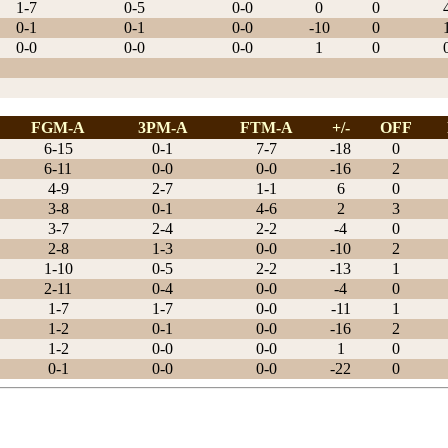
1-7
0-5
0-0
0
0
0-1
0-1
0-0
-10
0
0-0
0-0
0-0
1
0
FGM-A
3PM-A
FTM-A
+/-
OFF
6-15
0-1
7-7
-18
0
6-11
0-0
0-0
-16
2
4-9
2-7
1-1
6
0
3-8
0-1
4-6
2
3
3-7
2-4
2-2
-4
0
2-8
1-3
0-0
-10
2
1-10
0-5
2-2
-13
1
2-11
0-4
0-0
-4
0
1-7
1-7
0-0
-11
1
1-2
0-1
0-0
-16
2
1-2
0-0
0-0
1
0
0-1
0-0
0-0
-22
0