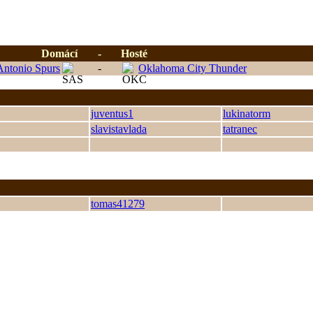
Domácí
-
Hosté
Antonio Spurs
-
Oklahoma City Thunder
juventus1
lukinatorm
slavistavlada
tatranec
tomas41279