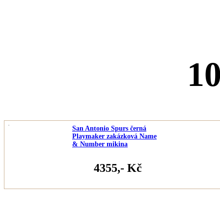
1
San Antonio Spurs černá
Playmaker zakázková Name
& Number mikina
4355,- Kč