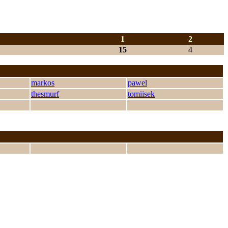
1
2
15
4
markos
pawel
thesmurf
tomiisek