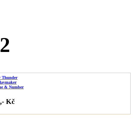
2
y Thunder
laymaker
me & Number
,- Kč