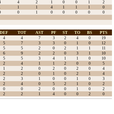
4
4
2
1
0
0
1
2
1
1
1
4
1
1
1
0
0
0
1
0
0
0
0
0
DEF
TOT
AST
PF
ST
TO
BS
PTS
4
4
7
3
2
4
0
19
5
7
3
3
0
1
0
12
5
5
2
0
2
1
1
11
6
9
2
2
0
3
1
10
5
5
3
4
1
1
0
10
2
4
1
1
2
0
0
5
1
2
0
2
0
2
0
4
2
2
0
1
0
2
1
4
2
3
1
0
0
1
0
3
2
4
0
5
2
1
0
2
0
0
2
0
0
1
0
2
2
2
1
4
0
0
2
0