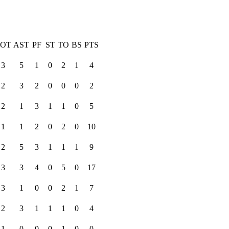
TOT
AST
PF
ST
TO
BS
PTS
3
5
1
0
2
1
4
2
3
2
0
0
0
2
2
1
3
1
1
0
5
1
1
2
0
2
0
10
2
5
3
1
1
1
9
3
3
4
0
5
0
17
3
1
0
0
2
1
7
2
3
1
1
1
0
4
1
0
0
0
1
0
0