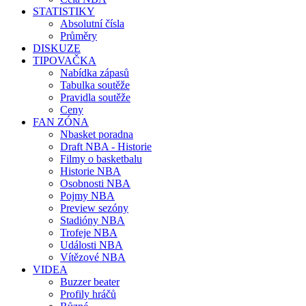
STATISTIKY
Absolutní čísla
Průměry
DISKUZE
TIPOVAČKA
Nabídka zápasů
Tabulka soutěže
Pravidla soutěže
Ceny
FAN ZÓNA
Nbasket poradna
Draft NBA - Historie
Filmy o basketbalu
Historie NBA
Osobnosti NBA
Pojmy NBA
Preview sezóny
Stadióny NBA
Trofeje NBA
Události NBA
Vítězové NBA
VIDEA
Buzzer beater
Profily hráčů