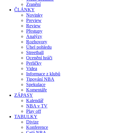
Zranění
ČLÁNKY
Novinky
Preview
Review
Přestupy
Analýzy
Rozhovory
Úhel pohledu
Streetball
Ocenění hráči
Perličky
Videa
Informace z klubů
Tipování NBA
Spekulace
Komentáře
ZÁPASY
Kalendář
NBA v TV
Play off
TABULKY
Divize
Konference
Celá NBA