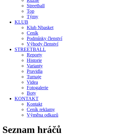
Různé
Streetball
Top
Týmy
KLUB
Klub Nbasket
Ceník
Podmínky členství
Výhody členství
STREETBALL
Reporty
Historie
Varianty
Pravidla
Turnaje
Videa
Fotogalerie
Boty
KONTAKT
Kontakt
Ceník reklamy
Výměna odkazů
Seznam hráčů