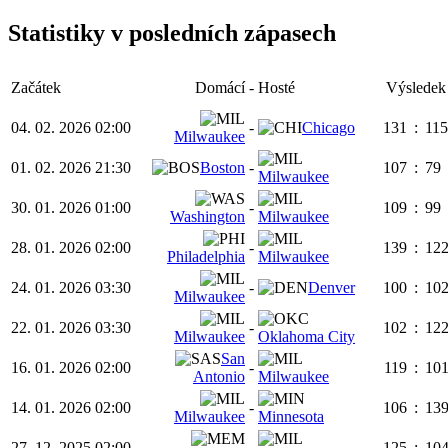
Statistiky v posledních zápasech
Začátek
Domácí
-
Hosté
Výsledek
04. 02. 2026 02:00
-
Chicago
131
:
115
Milwaukee
01. 02. 2026 21:30
Boston
-
107
:
79
Milwaukee
30. 01. 2026 01:00
-
109
:
99
Washington
Milwaukee
28. 01. 2026 02:00
-
139
:
12
Philadelphia
Milwaukee
24. 01. 2026 03:30
-
Denver
100
:
10
Milwaukee
22. 01. 2026 03:30
-
102
:
12
Milwaukee
Oklahoma City
San
16. 01. 2026 02:00
-
119
:
10
Antonio
Milwaukee
14. 01. 2026 02:00
-
106
:
13
Milwaukee
Minnesota
27. 12. 2025 02:00
-
125
:
10