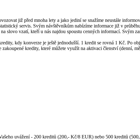
rovozovat již před mnoha lety a jako jediní se snažíme neustále inform
tistický servis. Svým návštěvníkům nabízíme informace již v průběhu h
nalci na slovo vzatí, kteří u nás najdou spoustu cenných informací. Svým
redity, kdy konverze je ještě jednodušší. 1 kredit se rovná 1 Kč. Po ob
zakoupené kredity, které můžete využít na aktivaci členství (denní, měs
e Vašeho uvážení - 200 kreditů (200,- Kč/8 EUR) nebo 500 kreditů (50