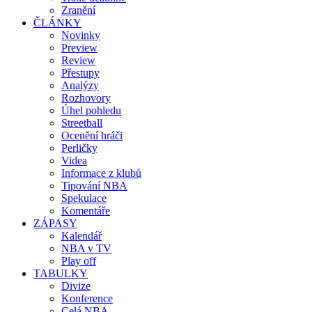
Zranění
ČLÁNKY
Novinky
Preview
Review
Přestupy
Analýzy
Rozhovory
Úhel pohledu
Streetball
Ocenění hráči
Perličky
Videa
Informace z klubů
Tipování NBA
Spekulace
Komentáře
ZÁPASY
Kalendář
NBA v TV
Play off
TABULKY
Divize
Konference
Celá NBA