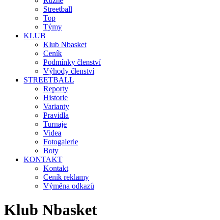
Různé
Streetball
Top
Týmy
KLUB
Klub Nbasket
Ceník
Podmínky členství
Výhody členství
STREETBALL
Reporty
Historie
Varianty
Pravidla
Turnaje
Videa
Fotogalerie
Boty
KONTAKT
Kontakt
Ceník reklamy
Výměna odkazů
Klub Nbasket