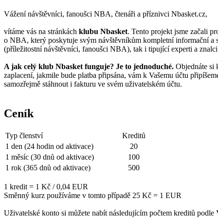
Vážení návštěvníci, fanoušci NBA, čtenáři a příznivci Nbasket.cz,
vítáme vás na stránkách
klubu Nbasket
. Tento projekt jsme začali p
o NBA, který poskytuje svým návštěvníkům kompletní informační a sta
(příležitostní návštěvníci, fanoušci NBA), tak i tipující experti a z
A jak celý klub Nbasket funguje? Je to jednoduché.
Objednáte si k
zaplacení, jakmile bude platba připsána, vám k Vašemu účtu připíšeme 
samozřejmě stáhnout i fakturu ve svém uživatelském účtu.
Ceník
Typ členství
Kreditů
1 den (24 hodin od aktivace)
20
1 měsíc (30 dnů od aktivace)
100
1 rok (365 dnů od aktivace)
500
1 kredit = 1 Kč / 0,04 EUR
Směnný kurz používáme v tomto případě 25 Kč = 1 EUR
Uživatelské konto si můžete nabít následujícím počtem kreditů podl