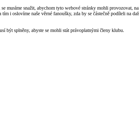
k se musíme snažit, abychom tyto webové stránky mohli provozovat, nako
 tím i oslovíme naše věrné fanoušky, zda by se částečně podíleli na da
musí být splněny, abyste se mohli stát právoplatnými členy klubu.