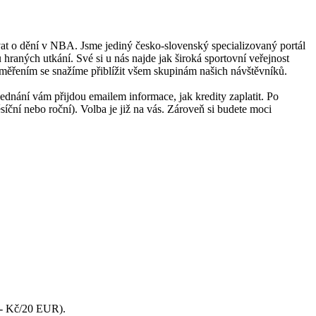
ovat o dění v NBA. Jsme jediný česko-slovenský specializovaný portál
raných utkání. Své si u nás najde jak široká sportovní veřejnost
 zaměřením se snažíme přiblížit všem skupinám našich návštěvníků.
jednání vám přijdou emailem informace, jak kredity zaplatit. Po
íční nebo roční). Volba je již na vás. Zároveň si budete moci
0,- Kč/20 EUR).