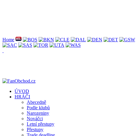
Home
ÚVOD
HRÁČI
Abecedně
Podle klubů
Narozeniny
Nováčci
Letní přestupy
Přestupy
Trade deadline