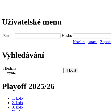
Uživatelské menu
Email:
Heslo:
Nová registrace
|
Zapomn
Vyhledávání
Hledaný
výraz:
Playoff 2025/26
1. kolo
2. kolo
3. kolo