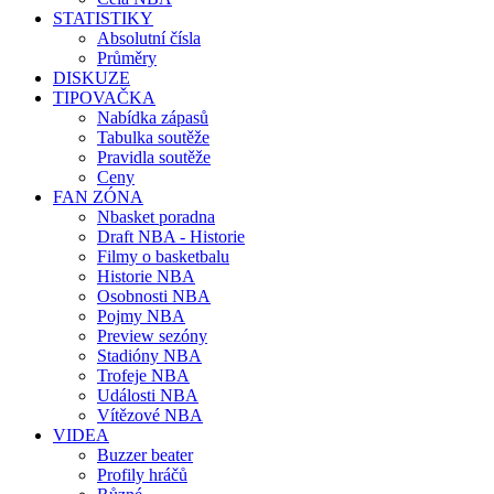
STATISTIKY
Absolutní čísla
Průměry
DISKUZE
TIPOVAČKA
Nabídka zápasů
Tabulka soutěže
Pravidla soutěže
Ceny
FAN ZÓNA
Nbasket poradna
Draft NBA - Historie
Filmy o basketbalu
Historie NBA
Osobnosti NBA
Pojmy NBA
Preview sezóny
Stadióny NBA
Trofeje NBA
Události NBA
Vítězové NBA
VIDEA
Buzzer beater
Profily hráčů