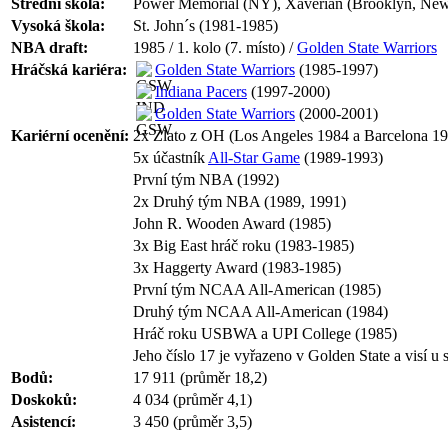
Střední škola:
Power Memorial (NY), Xaverian (Brooklyn, New
Vysoká škola:
St. John´s (1981-1985)
NBA draft:
1985 / 1. kolo (7. místo) /
Golden State Warriors
Hráčská kariéra:
Golden State Warriors
(1985-1997)
Indiana Pacers
(1997-2000)
Golden State Warriors
(2000-2001)
Kariérní ocenění:
2x Zlato z OH (Los Angeles 1984 a Barcelona 1
5x účastník
All-Star Game
(1989-1993)
První tým NBA (1992)
2x Druhý tým NBA (1989, 1991)
John R. Wooden Award (1985)
3x Big East hráč roku (1983-1985)
3x Haggerty Award (1983-1985)
První tým NCAA All-American (1985)
Druhý tým NCAA All-American (1984)
Hráč roku USBWA a UPI College (1985)
Jeho číslo 17 je vyřazeno v Golden State a visí u 
Bodů:
17 911 (průměr 18,2)
Doskoků:
4 034 (průměr 4,1)
Asistencí:
3 450 (průměr 3,5)