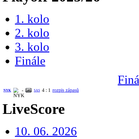
1. kolo
2. kolo
3. kolo
Finále
Finá
-
4
:
1
rozpis zápasů
NYK
SAS
LiveScore
10. 06. 2026