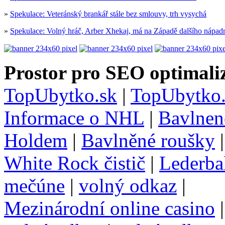
»
Spekulace: Veteránský brankář stále bez smlouvy, trh vysychá
»
Spekulace: Volný hráč, Arber Xhekaj, má na Západě dalšího nápad
Prostor pro SEO optimaliz
TopUbytko.sk
|
TopUbytko.
Informace o NHL
|
Bavlnen
Holdem
|
Bavlněné roušky
White Rock čistič
|
Lederba
mečúne
|
volný odkaz
|
Mezinárodní online casino