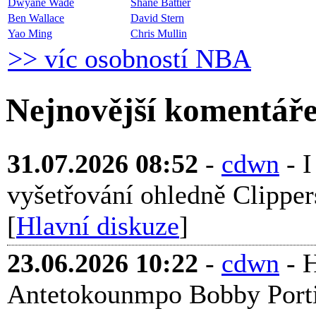
Dwyane Wade
Shane Battier
Ben Wallace
David Stern
Yao Ming
Chris Mullin
>> víc osobností NBA
Nejnovější komentář
31.07.2026 08:52
-
cdwn
- 
vyšetřování ohledně Clippers
[
Hlavní diskuze
]
23.06.2026 10:22
-
cdwn
- H
Antetokounmpo Bobby Portis 