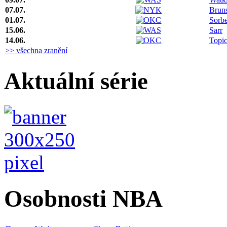
07.07.
Brun
01.07.
Sorbe
15.06.
Sarr
14.06.
Topi
>> všechna zranění
Aktuální série
Osobnosti NBA