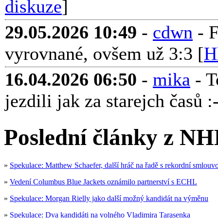
diskuze
]
29.05.2026 10:49
-
cdwn
- F
vyrovnané, ovšem už 3:3 [
H
16.04.2026 06:50
-
mika
- T
jezdili jak za starejch časů :-
Poslední články z NH
»
Spekulace: Matthew Schaefer, další hráč na řadě s rekordní smlouv
»
Vedení Columbus Blue Jackets oznámilo partnerství s ECHL
»
Spekulace: Morgan Rielly jako další možný kandidát na výměnu
»
Spekulace: Dva kandidáti na volného Vladimira Tarasenka