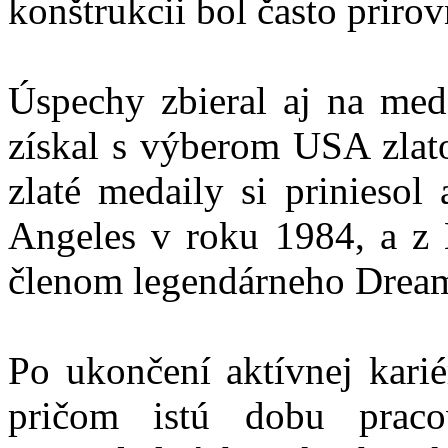
konštrukcii bol často prir
Úspechy zbieral aj na med
získal s výberom USA zlat
zlaté medaily si priniesol
Angeles v roku 1984, a z 
členom legendárneho Drea
Po ukončení aktívnej karié
pričom istú dobu prac