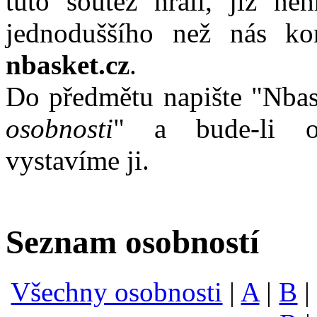
tuto soutěž hráli, již ne
jednoduššího než nás k
nbasket.cz
.
Do předmětu napište "Nba
osobnosti
" a bude-li os
vystavíme ji.
Seznam osobností
Všechny osobnosti
|
A
|
B