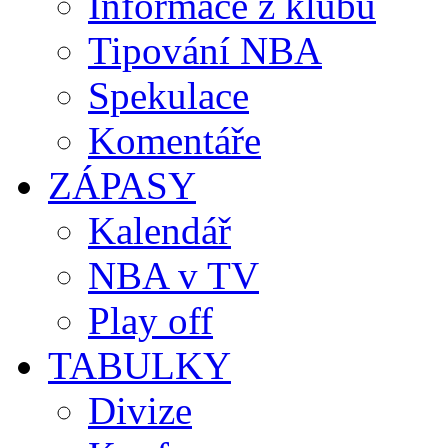
Informace z klubů
Tipování NBA
Spekulace
Komentáře
ZÁPASY
Kalendář
NBA v TV
Play off
TABULKY
Divize