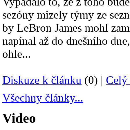
Vypadalo to, že z toho bud
sezóny mizely týmy ze sezn
by LeBron James mohl zamíř
napínal až do dnešního dne,
ohle...
Diskuze k článku
(0) |
Celý 
Všechny články...
Video