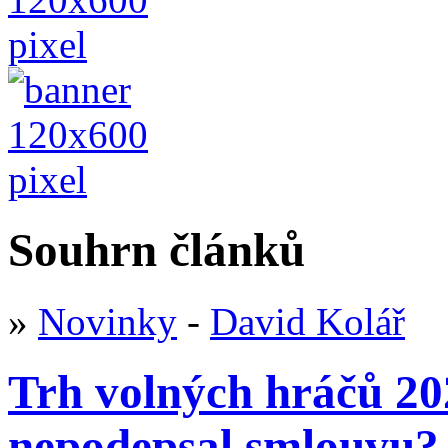
Souhrn článků
»
Novinky
-
David Kolář
Trh volných hráčů 20
nepodepsal smlouvu?