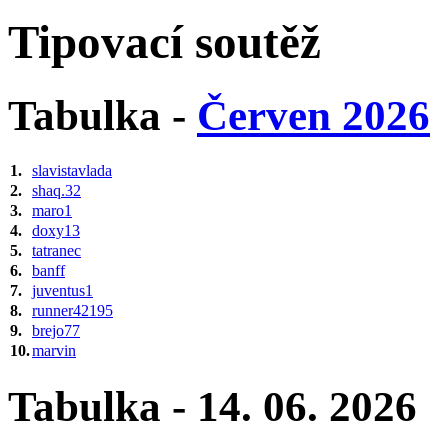
Tipovací soutěž
Tabulka -
Červen 2026
1.
slavistavlada
2.
shaq.32
3.
maro1
4.
doxy13
5.
tatranec
6.
banff
7.
juventus1
8.
runner42195
9.
brejo77
10.
marvin
Tabulka - 14. 06. 2026