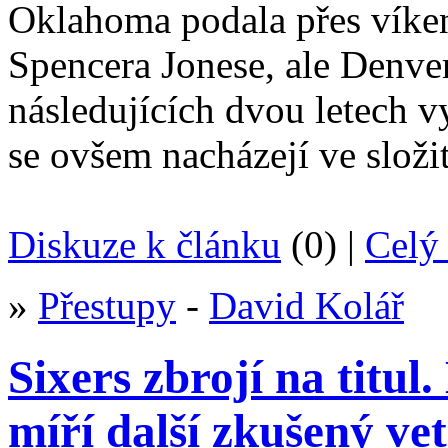
Oklahoma podala přes víke
Spencera Jonese, ale Denver 
následujících dvou letech v
se ovšem nacházejí ve složité
Diskuze k článku
(0) |
Celý 
»
Přestupy
-
David Kolář
Sixers zbrojí na titu
míří další zkušený ve