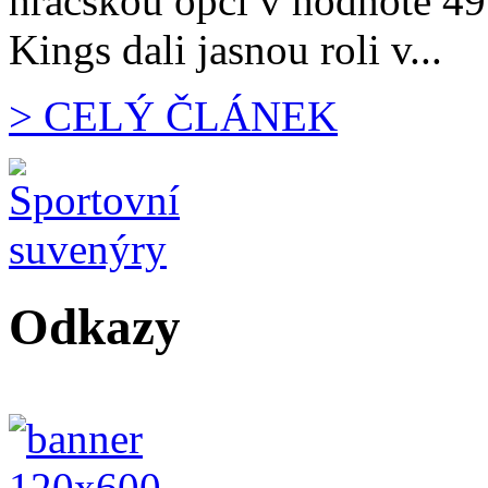
hráčskou opci v hodnotě 49
Kings dali jasnou roli v...
> CELÝ ČLÁNEK
Odkazy