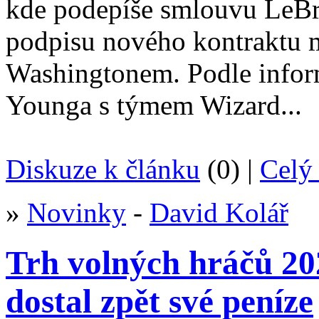
kde podepíše smlouvu LeBr
podpisu nového kontraktu 
Washingtonem. Podle info
Younga s týmem Wizard...
Diskuze k článku
(0) |
Celý 
»
Novinky
-
David Kolář
Trh volných hráčů 2
dostal zpět své peníze