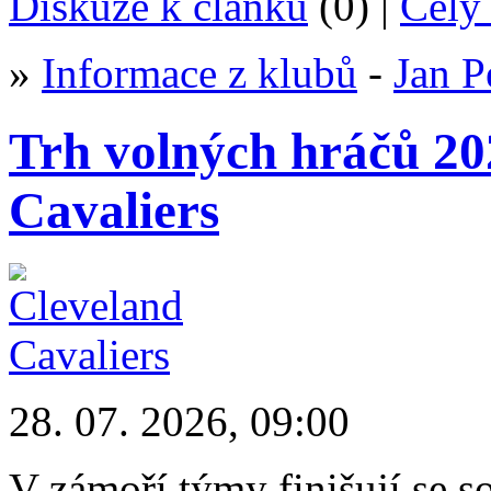
Diskuze k článku
(0) |
Celý 
»
Informace z klubů
-
Jan P
Trh volných hráčů 2
Cavaliers
28. 07. 2026, 09:00
V zámoří týmy finišují se s