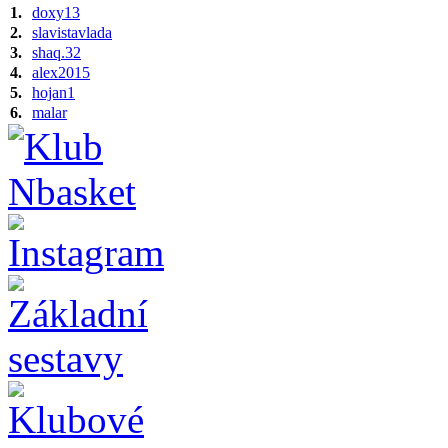
1.
doxy13
2.
slavistavlada
3.
shaq.32
4.
alex2015
5.
hojan1
6.
malar