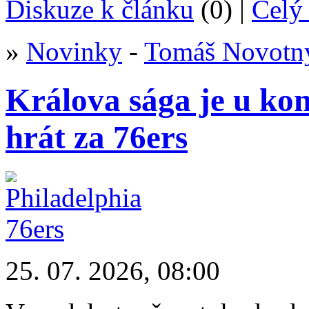
Diskuze k článku
(0) |
Celý 
»
Novinky
-
Tomáš Novotn
Králova sága je u ko
hrát za 76ers
25. 07. 2026, 08:00